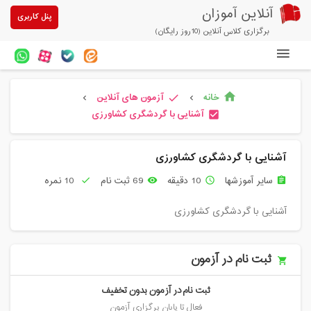
آنلاین آموزان
پنل کاربری
برگزاری کلاس آنلاین (10روز رایگان)
دوره های آنلاین
خانه
آزمون های آنلاین
home
check
chevron_left
chevron_left
آزمون های آنلاین
آشنایی با گردشگری کشاورزی
check_box
مقالات آنلاین آموزان
آشنایی با گردشگری کشاورزی
خرید سرویس کلاس آنلاین
سایر آموزشها
10 دقیقه
69 ثبت نام
10 نمره
check
remove_red_eye
access_time
assignment
پیشنهادهای ویژه
آشنایی با گردشگری کشاورزی
تخفیفهای مشارکتی
درباره ما
ثبت نام در آزمون
ثبت نام در آزمون بدون تخفیف
فعال تا پایان برگزاری آزمون