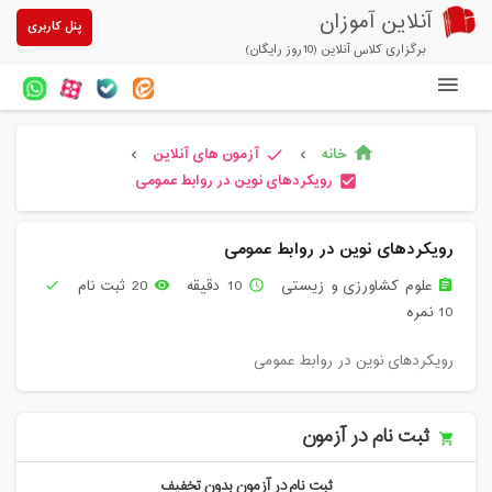
آنلاین آموزان
پنل کاربری
برگزاری کلاس آنلاین (10روز رایگان)
دوره های آنلاین
خانه
آزمون های آنلاین
home
check
chevron_left
chevron_left
آزمون های آنلاین
رویکردهای نوین در روابط عمومی
check_box
مقالات آنلاین آموزان
رویکردهای نوین در روابط عمومی
خرید سرویس کلاس آنلاین
علوم کشاورزی و زیستی
10 دقیقه
20 ثبت نام
check
remove_red_eye
access_time
assignment
پیشنهادهای ویژه
10 نمره
تخفیفهای مشارکتی
رویکردهای نوین در روابط عمومی
درباره ما
ثبت نام در آزمون
ثبت نام در آزمون بدون تخفیف