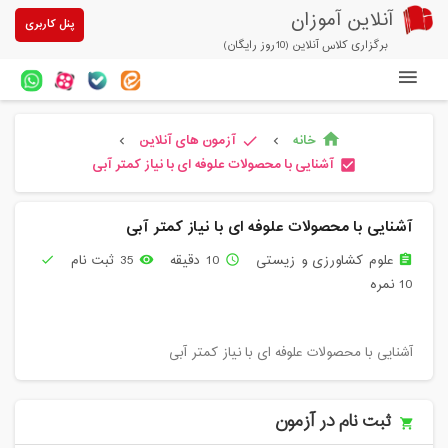
آنلاین آموزان
پنل کاربری
برگزاری کلاس آنلاین (10روز رایگان)
دوره های آنلاین
خانه
آزمون های آنلاین
home
check
chevron_left
chevron_left
آزمون های آنلاین
آشنایی با محصولات علوفه ای با نیاز کمتر آبی
check_box
مقالات آنلاین آموزان
آشنایی با محصولات علوفه ای با نیاز کمتر آبی
خرید سرویس کلاس آنلاین
علوم کشاورزی و زیستی
10 دقیقه
35 ثبت نام
check
remove_red_eye
access_time
assignment
پیشنهادهای ویژه
10 نمره
تخفیفهای مشارکتی
آشنایی با محصولات علوفه ای با نیاز کمتر آبی
درباره ما
ثبت نام در آزمون