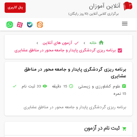
آنلاین آموزان
پنل کاربری
برگزاری کلاس آنلاین (10روز رایگان)
دوره های آنلاین
خانه
آزمون های آنلاین
home
check
chevron_left
chevron_left
آزمون های آنلاین
برنامه ریزی گردشگری پایدار و جامعه محور در مناطق عشایری
check_box
مقالات آنلاین آموزان
برنامه ریزی گردشگری پایدار و جامعه محور در مناطق
خرید سرویس کلاس آنلاین
عشایری
پیشنهادهای ویژه
علوم کشاورزی و زیستی
15 دقیقه
33 ثبت نام
check
remove_red_eye
access_time
assignment
15 نمره
تخفیفهای مشارکتی
برنامه ریزی گردشگری پایدار و جامعه محور در مناطق عشایری
درباره ما
ثبت نام در آزمون