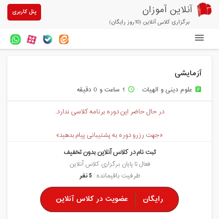
آنلاین آموزان
پنل کاربری
برگزاری کلاس آنلاین (10روز رایگان)
دوره های آنلاین
آزمایشی
آزمون های آنلاین
علوم دینی و الهیات
1 ساعت و 0 دقیقه
access_time
assignment
مقالات آنلاین آموزان
در حال حاضر این دوره برنامه کلاسی ندارد.
خرید سرویس کلاس آنلاین
«جهت رزرو دوره به پشتیبانی پیام بدهید»
پیشنهادهای ویژه
ثبت نام در کلاس آنلاین بدون تخفیف
تخفیفهای مشارکتی
فعال تا پایان برگزاری کلاس آنلاین
ظرفیت باقیمانده :
5 نفر
درباره ما
رایگان
عضویت در کلاس آنلاین