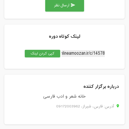
ارسال نظر
send
لینک کوتاه دوره
کپی کردن لینک
درباره برگزار کننده
خانه شعر و ادب فارسی
آدرس: فارس، شيراز، 09172003962