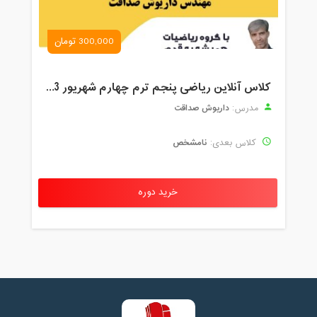
300,000 تومان
کلاس آنلاین ریاضی پنجم ترم چهارم شهریور 1403
داریوش صداقت
مدرس:
نامشخص
کلاس بعدی:
خرید دوره