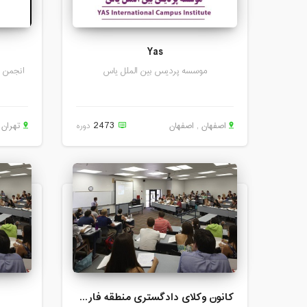
Yas
موسسه پردیس بین الملل یاس
انجمن ص
2473
اصفهان , اصفهان
دوره
تهران ,
کانون وکلای دادگستری منطقه فارس