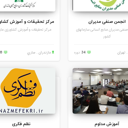
انجمن صنفی مدیران
نفی مدیران منابع انسانی سازمانهای
مرکز تحقیقات و آموزش کشاورزی ماز
کشور
18
34
 تهران
دوره
مازندران , ساري
آموزش مداوم
نظم فکری