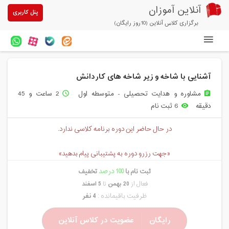
آنلاین آموزان
پنل کاربری
برگزاری کلاس آنلاین (10روز رایگان)
دوره های آنلاین
آشنایی با شاخه و زیر شاخه های کاردانش
آزمون های آنلاین
مشاوره و هدایت تحصیلی - متوسطه اول
2 ساعت و 45
access_time
assignment
مقالات آنلاین آموزان
دقیقه
6 ثبت نام
remove_red_eye
خرید سرویس کلاس آنلاین
در حال حاضر این دوره برنامه کلاسی ندارد.
پیشنهادهای ویژه
«جهت رزرو دوره به پشتیبانی پیام بدهید»
تخفیفهای مشارکتی
ثبت نام با
100 درصد
تخفیف
درباره ما
فعال از
20 بهمن
تا
5 اسفند
ظرفیت باقیمانده :
4 نفر
رایگان
عضویت در کلاس آنلاین