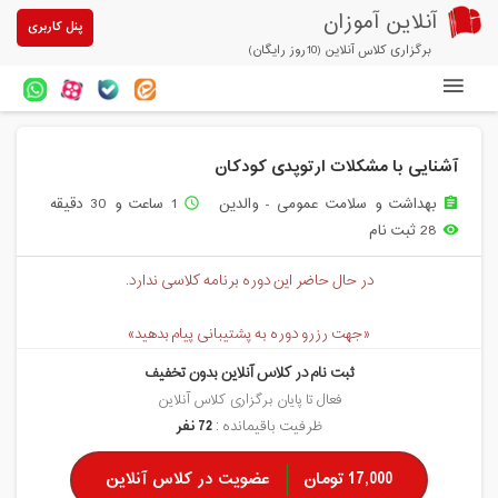
آنلاین آموزان
پنل کاربری
برگزاری کلاس آنلاین (10روز رایگان)
دوره های آنلاین
آشنایی با مشکلات ارتوپدی کودکان
آزمون های آنلاین
بهداشت و سلامت عمومی - والدین
1 ساعت و 30 دقیقه
access_time
assignment
مقالات آنلاین آموزان
28 ثبت نام
remove_red_eye
خرید سرویس کلاس آنلاین
در حال حاضر این دوره برنامه کلاسی ندارد.
پیشنهادهای ویژه
«جهت رزرو دوره به پشتیبانی پیام بدهید»
تخفیفهای مشارکتی
ثبت نام در کلاس آنلاین بدون تخفیف
درباره ما
فعال تا پایان برگزاری کلاس آنلاین
ظرفیت باقیمانده :
72 نفر
17,000 تومان
عضویت در کلاس آنلاین