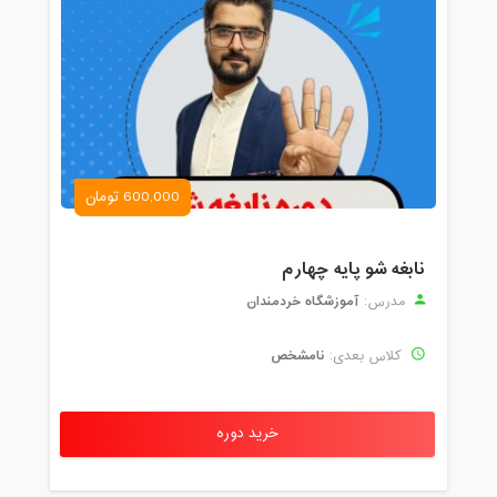
600,000 تومان
نابغه شو پایه چهارم
آموزشگاه خردمندان
مدرس:
نامشخص
کلاس بعدی:
خرید دوره