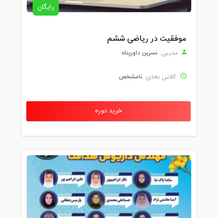
رایگان
موفقیت در ریاضی ششم
نسرین داورپناه
مدرس:
نامشخص
کلاس بعدی:
خرید دوره