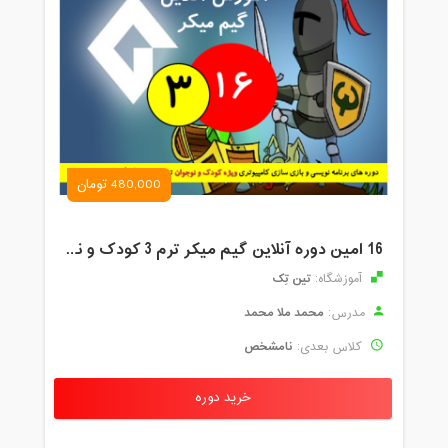
480,000 تومان
16 امین دوره آنلاین گیم میکر ترم 3 کودک و نوجوان تین تِک
تین تِک
آموزشگاه:
محمد ملا محمد
مدرس:
نامشخص
کلاس بعدی:
خرید دوره