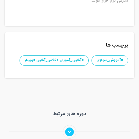
مدرس نرم افزار اتوکد
برچسب ها
#آموزش_مجازی
#آنلاین_آموزان #کلاس_آنلاین #وبینار
دوره های مرتبط