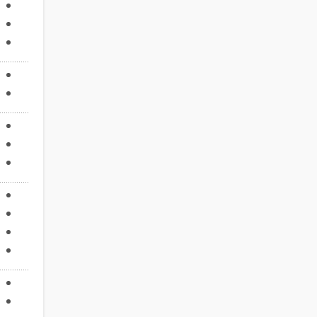
..............
..............
..............
..............