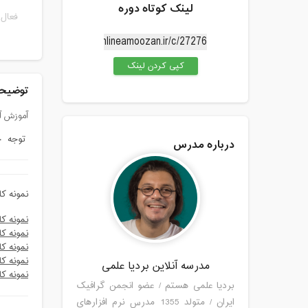
لینک کوتاه دوره
فعال 
کپی کردن لینک
توضیحا
آموزش آنل
توجه حت
درباره مدرس
نمونه ک
نمونه ک
نمونه کا
نمونه ک
نمونه کا
مدرسه آنلاین بردیا علمی
نمونه کا
بردیا علمی هستم / عضو انجمن گرافیک
ایران / متولد 1355 مدرس نرم افزارهای