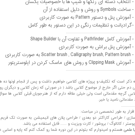
- انتخاب دسته ای رنگها و شیپ ها با خصوصیات یکسان
- ساخت Symbols و روش و دلیل استفاده از آن
- آموزش پنل و دستور Pattern به صورت کاربردی
-گرادیانت و تنظیمات رنگی در این دستور به طور کامل
............................................................................
- آموزش کامل Pathfinder و تفاوت آن با Shape Builder
- آموزش پنل براش به صورت کاربردی
- Scatter brush , Calligraphy brush, Pattern brush به صورت کاربردی
- آموزش Clipping Mask و روش های ماسک کردن در ایلوستریتور
............................................................................
به ذکر است که تکلیف و پروژه های کلاسی خواهیم داشت و پس از انجام اونها ده ها
 دم حتی اگر خارج از موضوع کلاس باشد ( در صورتی که زمان کلاس و دیگران رو 
لاس گرچه مقدماتی است ولی خیلی علاقه دارم که از هنرجویان قبلی کلاس ها سوال
مقدماتی نامید یا خیر.
...............
 افزار به طور تخصصی در مباحث:
ازی / طراحی کاراکتر دو بعدی / طراحی پلان های انیمیشن به صورت تک فریم برا
پوستر / کاتالوگ / بروشور / کارت ویزیت و ....... قابل استفاده می باشد.
ا علمی
هستم و امیدوارم که بتونم در این دوره شما رو کمک کنم که پایه و اساس دنی