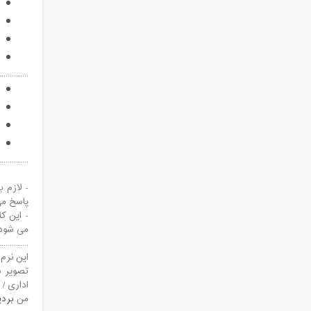
..............
..............
- لازم 
پاسخ می
- این ک
می شود 
..............
این نرم
تصویر س
اداری / 
من
بردی