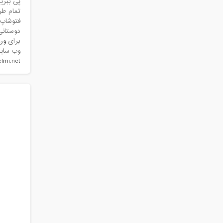
پی ببرید
تمام طر
فتوشاپ ب
دوستانی
برای
ور
وب سایت
elmi.net