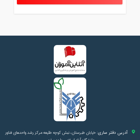
آدرس دفتر ساری:
خیابان طبرستان، نبش کوچه طلیعه مرکز رشد واحدهای فناور