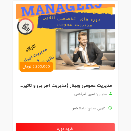
3,200,000 تومان
مدیریت عمومی وبینار {مدیریت اجرایی و تاثیرات تکنولوژی}
امین ضرغامی
مدرس:
نامشخص
کلاس بعدی:
خرید دوره