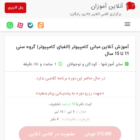
آنلاین آموزان
پنل کاربری
برگزاری کلاس آنلاین (10روز رایگان)
دوره های آنلاین
آموزش آنلاین مبانی کامپیوتر (الفبای کامپیوتر) گروه سنی
آزمون های آنلاین
11 تا 15 سال
مقالات آنلاین آموزان
سایر آموزشها - کودکان و نوجوانان
1 ساعت و 30 دقیقه
access_time
assignment
خرید سرویس کلاس آنلاین
در حال حاضر این دوره برنامه کلاسی ندارد.
پیشنهادهای ویژه
«جهت رزرو دوره به پشتیبانی پیام بدهید»
تخفیفهای مشارکتی
ثبت نام با
10 درصد
تخفیف
فعال از
9 تیر
تا
16 تیر
درباره ما
ظرفیت باقیمانده :
4 نفر
315,000 تومان
عضویت در کلاس آنلاین