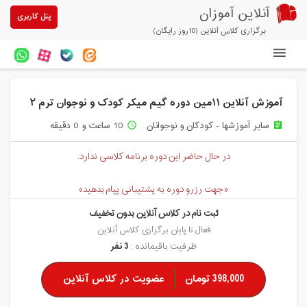
آنلاین آموزان
پنل کاربری
برگزاری کلاس آنلاین (10روز رایگان)
دوره های آنلاین
آموزش آنلاین ۱۱مین دوره گیم میکر کودک و نوجوان ترم ۲
آزمون های آنلاین
سایر آموزشها - کودکان و نوجوانان
10 ساعت و 0 دقیقه
access_time
assignment
مقالات آنلاین آموزان
در حال حاضر این دوره برنامه کلاسی ندارد.
خرید سرویس کلاس آنلاین
«جهت رزرو دوره به پشتیبانی پیام بدهید»
پیشنهادهای ویژه
ثبت نام در کلاس آنلاین بدون تخفیف
تخفیفهای مشارکتی
فعال تا پایان برگزاری کلاس آنلاین
ظرفیت باقیمانده :
3 نفر
درباره ما
398,000 تومان
عضویت در کلاس آنلاین