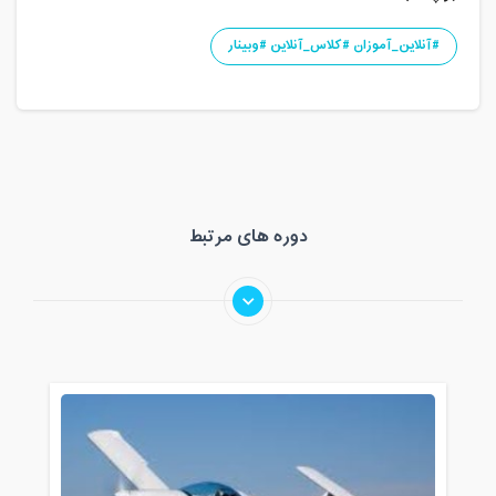
#آنلاین_آموزان #کلاس_آنلاین #وبینار
دوره های مرتبط