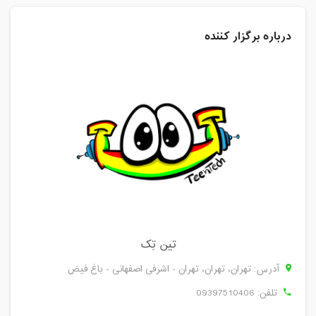
درباره برگزار کننده
تین تِک
آدرس: تهران، تهران، تهران - اشرفی اصفهانی - باغ فیض
تلفن:
09397510406