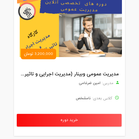
3,200,000 تومان
مدیریت عمومی وبینار {مدیریت اجرایی و تاثیرات تکنولوژی}
امین ضرغامی
مدرس:
نامشخص
کلاس بعدی:
خرید دوره