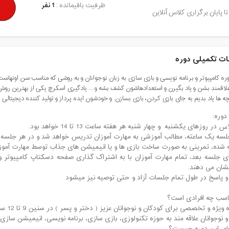
ظرفیت باقیمانده :
1 نفر
تا پایان برگزاری کلاس آنلاین
ت تکمیلی دوره
وره کامپیوتر و برنامه نویسی و بازی سازی به زبان نوجوانان و به روشی که مناسب سن اونهاس
اقمند بشن و یاد بگیرن و استعدادهاشون کشف بشه و ... یادگیری اسکرچ یکی از بهترین ر
ه ها یاد بدیم به جای بازی کردن، بازی بسازن. و خودشون ایده پرداز و تولید کننده دیجیتالی
دوره:
 در روزهای یکشنبه و چهار شنبه هر هفته ساعت 13 تا 14 خواهد بود.
لسه یک ساعته، مطالب آموزشی به مهارت آموزان تدریس خواهد شد و در هر جلسه 
ه شده، تمرینی به صورت ساخت بازی ها و یا انیمیشن های جذاب توسط مهارت آموزا
ای جلسه بعد، تمام مهارت آموزان با به اشتراک گذاری صفحه دسکتاپ کامپیوتر و ی
نشان می دهند.
پاسخ در طول تمام جلسات آزاد و حتی توصیه نیز میشود
اسب چه افرادی است؟
یژه و تخصصی برای کودکان و نوجوانان عزیز ( دختر و پسر ) در سنین 9 تا 12 سال تعریف شده است.
 نوجوانان علاقه مند به حوزه تکنولوزی، بازی سازی، برنامه نویسی، انیمیشن سازی و.