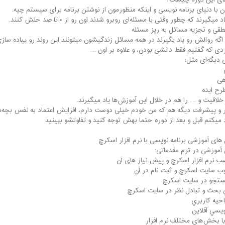
ای این دوره چیست؟
ن با دنیای برنامه نویسی و اینکه منظورمون از نوشتن برنامه برای سیستم چیه.
 میگیرند که چطور وقتی با مسئله‌ای روبرو شدند اون رو از ۰ تا صد حلش کنند.
طقی و تجزیه مسائل به ریز مسئله
 اگه روالش رو یاد بگیرند در همه مسائل زندگیشون میتونند این روند رو پیاده سا
ردی که گفتیم فقط دانشی بودن، و علاوه بر اون …
 دیگه‌ای مثل؛
هی
طرح ایده
خلاقیت و … را هم در خلال این آموزش‌ها یاد میگیرند.
ر و پیشرفت دیگه هم که من خودم خیلی دوست دارم، افزایش اعتماد به نفس بچه‌
 میکنم قبل و بعد از دوره حتما بهش توجه کنید و تفاوتشو ببینید
ای آموزشی برنامه نویسی با نرم افزار اسکرچ
آموزشی در ترم مقدماتی:
ب نرم افزار اسکرچ و پیش نیاز های آن
ب سایت اسکرچ و ثبت نام در آن
ستجو در سايت اسكرچ
بحث و تبادل نظر در سايت اسكرچ
احيه كاربري
ويسي آفلاين
با بخش‌های مختلف نرم افزار