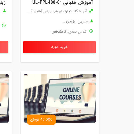
آموزش خلبانی UL-PPL400-01
زبا
دپارتمان هوانوردی آنلاین آموزان
آموزشگاه:
م
بزودی ...
مدرس:
ک
نامشخص
کلاس بعدی:
خرید دوره
45,000 تومان