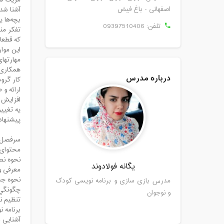
مزیت ه
اصفهانی - باغ فیض
آشنا شد
بچه‌ها یاد
تلفن:
09397510406
تفکر من
که قطعا
این موا
مهارتهای
همکاری
درباره مدرس
کار گرو
ارائه و 
افزایش 
یه تغیی
پیشنهاد
سرفصل ه
محتوای 
نحوه نص
یگانه فولادوند
معرفی و
نحوه ج
مدرس بازی سازی و برنامه نویسی کودک
چگونگي 
و نوجوان
تنظيم ن
برنامه ن
آشنایی 