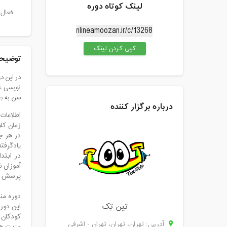
لینک کوتاه دوره
فعال 
کپی کردن لینک
توضیحا
در این د
نویسی عل
سن به بچ
درباره برگزار کننده
اطلاعات 
زمان کلاس
در هر ج
یادگرفت
در ابتد
آموزان 
پرسش و 
دوره من
تین تِک
این دوره و
کودکان و
آدرس: تهران، تهران، تهران - اشرفی