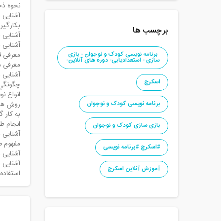
نحوه ذخ
آشنایی 
بكارگيري Sprite براي داست
برچسب ها
آشنایی 
آشنایی با دستورا
برنامه نویسی کودک و نوجوان - بازی
معرفی ق
سازی - استعدادیابی- دوره های آنلاین-
معرفی مف
آشنایی 
اسکرچ
چگونگي
انواع نو
برنامه نویسی کودک و نوجوان
روش هاي
به کار گ
انجام ط
بازی سازی کودک و نوجوان
آشنایی ب
مفهوم ص
#اسکرچ #برنامه نویسی
آشنایی با مفهوم h
آشنایی 
آموزش آنلاین اسکرچ
استفاده از 