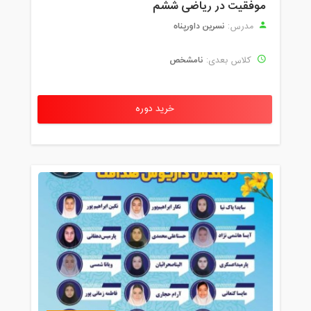
موفقیت در ریاضی ششم
نسرین داورپناه
مدرس:
نامشخص
کلاس بعدی:
خرید دوره