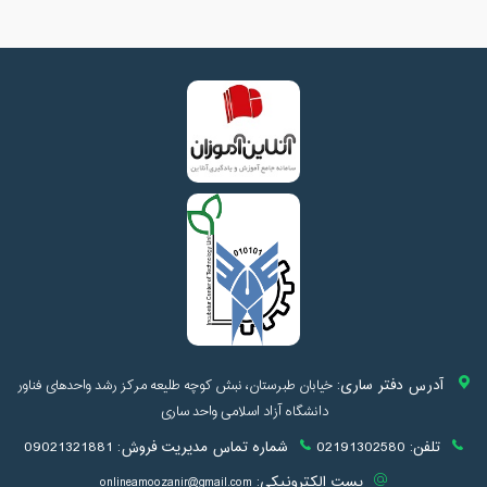
آدرس دفتر ساری:
خیابان طبرستان، نبش کوچه طلیعه مرکز رشد واحدهای فناور
دانشگاه آزاد اسلامی واحد ساری
تلفن:
02191302580
شماره تماس مدیریت فروش:
09021321881
پست الکترونیکی:
onlineamoozanir@gmail.com