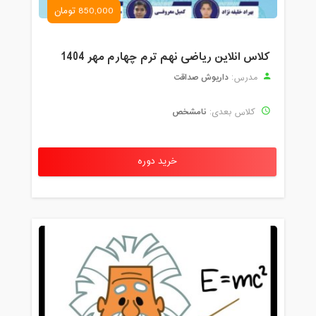
850,000 تومان
کلاس انلاین ریاضی نهم ترم چهارم مهر 1404
داریوش صداقت
مدرس:
نامشخص
کلاس بعدی:
خرید دوره