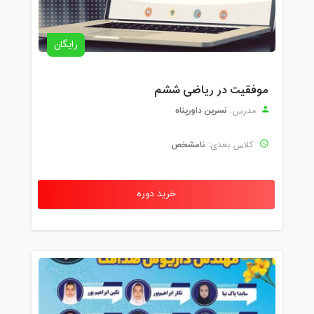
رایگان
موفقیت در ریاضی ششم
نسرین داورپناه
مدرس:
نامشخص
کلاس بعدی:
خرید دوره