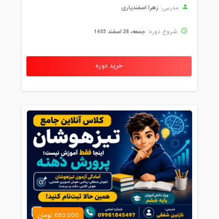
زهرا اسفندیاری
مدرس:
جمعه، 28 اسفند 1405
شروع دوره:
خرید دوره
650,000 تومان