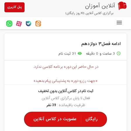
آنلاین آموزان
پنل کاربری
برگزاری کلاس آنلاین (10روز رایگان)
دوره های آنلاین
ادامه فصل۳ دوازدهم
آزمون های آنلاین
3 ساعت و 0 دقیقه
31 ثبت نام
remove_red_eye
access_time
مقالات آنلاین آموزان
در حال حاضر این دوره برنامه کلاسی ندارد.
خرید سرویس کلاس آنلاین
«جهت رزرو دوره به پشتیبانی پیام بدهید»
پیشنهادهای ویژه
ثبت نام در کلاس آنلاین بدون تخفیف
تخفیفهای مشارکتی
فعال تا پایان برگزاری کلاس آنلاین
ظرفیت باقیمانده :
39 نفر
درباره ما
رایگان
عضویت در کلاس آنلاین