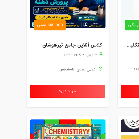
رایگان
650,000 تومان
رزرو استاد خصوصی زبان انگلیسی | کلاس یک‌نفره با زهرا اسفندیاری + مشاوره رایگان
کلاس آنلاین جامع تیزهوشان
نازنین شفقی
مدرس:
نامشخص
کلاس بعدی:
خرید دوره