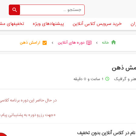
ان
خرید سرویس کلاس آنلاین
پیشنهادهای ویژه
تخفیفهای مش
خانه
دوره های آنلاین
ارامش ذهن
home
check_box
dvr
chevron_left
chevron_left
امش ذهن
نر و گرافیک
1 ساعت و 0 دقیقه
access_time
در حال حاضر این دوره برنامه کلاسی 
«جهت رزرو دوره به پشتیبانی پیام 
نام در کلاس آنلاین بدون تخفیف