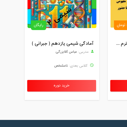
رایگان
کلاس آنلاین ریاضی پنجم ترم چهارم شهریور 1403
آمادگی شیمی یازدهم ( جبرانی )
عباس آقابزرگی
مدرس:
نامشخص
کلاس بعدی:
خرید دوره