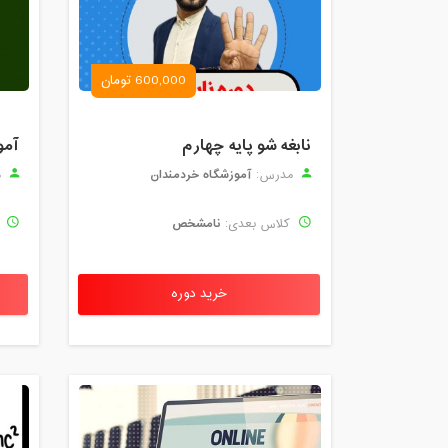
600,000 تومان
نابغه شو پایه چهارم
آمو
آموزشگاه خردمندان
مدرس:
م
نامشخص
کلاس بعدی:
ک
خرید دوره