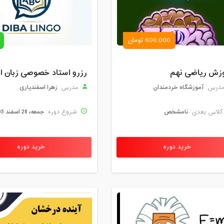
600,000 تومان
زش ریاضی نهم
آموزشگاه خردمندان
زهرا اسفندیاری
درس:
مدرس:
نامشخص
جمعه، 28 اسفند 1405
لاس بعدی:
شروع دوره:
خرید دوره
خرید دوره