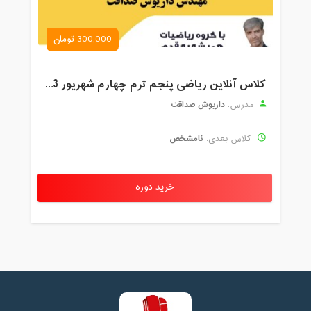
300,000 تومان
کلاس آنلاین ریاضی پنجم ترم چهارم شهریور 1403
داریوش صداقت
مدرس:
نامشخص
کلاس بعدی:
خرید دوره