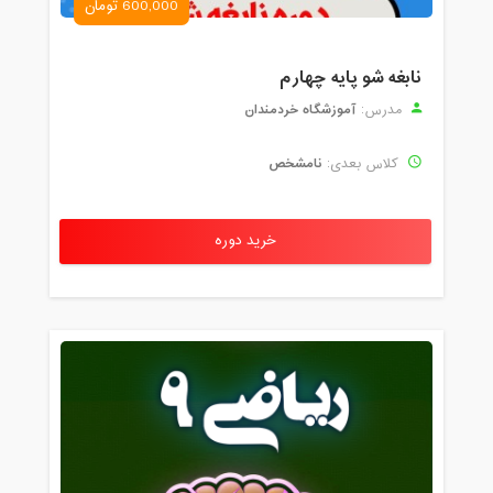
600,000 تومان
نابغه شو پایه چهارم
آموزشگاه خردمندان
مدرس:
نامشخص
کلاس بعدی:
خرید دوره