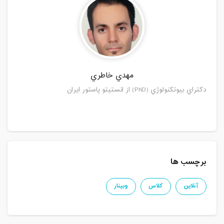
مهدي خاطري
دكتراي بيوتكنولوژي (PhD) از انستيتو پاستور ايران
برچسب ها
آنلاین
کلاس
وبینار