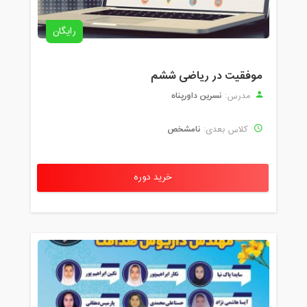
رایگان
موفقیت در ریاضی ششم
نسرین داورپناه
مدرس:
نامشخص
کلاس بعدی:
خرید دوره