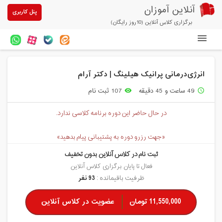
آنلاین آموزان
پنل کاربری
برگزاری کلاس آنلاین (10روز رایگان)
دوره های آنلاین
انرژی‌درمانی پرانیک هیلینگ | دکتر آرام
آزمون های آنلاین
49 ساعت و 45 دقیقه
107 ثبت نام
remove_red_eye
access_time
مقالات آنلاین آموزان
در حال حاضر این دوره برنامه کلاسی ندارد.
خرید سرویس کلاس آنلاین
«جهت رزرو دوره به پشتیبانی پیام بدهید»
پیشنهادهای ویژه
ثبت نام در کلاس آنلاین بدون تخفیف
تخفیفهای مشارکتی
فعال تا پایان برگزاری کلاس آنلاین
ظرفیت باقیمانده :
93 نفر
درباره ما
11,550,000 تومان
عضویت در کلاس آنلاین