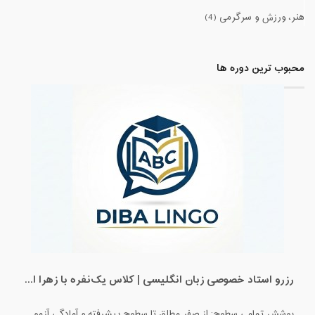
هنر، ورزش و سرگرمی (4)
محبوب ترین دوره ها
رزرو استاد خصوصی زبان انگلیسی | کلاس یک‌نفره با زهرا اسفندیاری + مشاوره رایگان
پوشش تمامی سطوح: از صفرِ مطلق تا سطوح پیشرفته و آمادگی آزمون‌ها. ✅ ویژه تمامی پایه‌ها: کلاس‌های اختصاصی برای کودکان، نوجوانان و بزرگسالان. ✅ بستر آموزشی حرفه‌ای: برگزاری کلاس‌ها در محیط تعاملی اسکای‌روم (Skyroom) و بیگ‌بلو‌باتن (BBB) (بدون نیاز به نصب برنامه و با محیطی کاملاً فارسی و ساده). ✅ تضمین کیفیت: مدرس دوره، کارشناس آموزش زبان انگلیسی و متخصص متدهای نوین تدریس. ✅ قیمت استثنایی: هدف ما عدالت آموزشیه، پس با کمترین هزینه، بهترین کیفیت رو تجربه کنید!