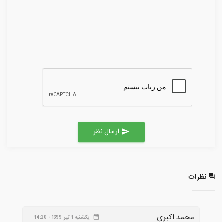
ارسال نظر
send
نظرات
محمد اکبری
یکشنبه 1 تیر 1399 - 14:20
date_range