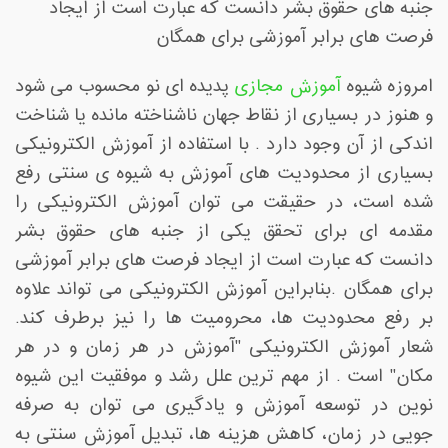
ﺟﻨﺒﻪ ﻫﺎی ﺣﻘﻮق ﺑﺸﺮ داﻧﺴﺖ ﮐﻪ ﻋﺒﺎرت اﺳﺖ از اﯾﺠﺎد
ﻓﺮﺻﺖ ﻫﺎی ﺑﺮاﺑﺮ آﻣﻮزﺷﯽ ﺑﺮای ﻫﻤﮕﺎن
امروزه ﺷﯿﻮه
آﻣﻮزش مجازی
ﭘﺪﯾﺪه ای ﻧﻮ ﻣﺤﺴﻮب می شود
و ﻫﻨﻮز در ﺑﺴﯿﺎری از ﻧﻘﺎط ﺟﻬﺎن ﻧﺎﺷﻨﺎﺧﺘﻪ ﻣﺎﻧﺪه ﯾﺎ ﺷﻨﺎﺧﺖ
اﻧﺪکی از آن وﺟﻮد دارد . ﺑﺎ اﺳﺘﻔﺎده از آﻣﻮزش اﻟﮑﺘﺮوﻧﯿﮑﯽ
ﺑﺴﯿﺎری از ﻣﺤﺪودﯾﺖ ﻫﺎی آﻣﻮزش به شیوه ی ﺳﻨﺘﯽ رﻓﻊ
ﺷﺪه اﺳﺖ، در حقیقت ﻣﯽ ﺗﻮان آﻣﻮزش اﻟﮑﺘﺮوﻧﯿﮑﯽ را
ﻣﻘﺪﻣﻪ ای ﺑﺮای ﺗﺤﻘﻖ ﯾﮑﯽ از ﺟﻨﺒﻪ ﻫﺎی ﺣﻘﻮق ﺑﺸﺮ
داﻧﺴﺖ ﮐﻪ ﻋﺒﺎرت اﺳﺖ از اﯾﺠﺎد ﻓﺮﺻﺖ ﻫﺎی ﺑﺮاﺑﺮ آﻣﻮزﺷﯽ
ﺑﺮای ﻫﻤﮕﺎن .ﺑﻨﺎﺑﺮاﯾﻦ آﻣﻮزش اﻟﮑﺘﺮوﻧﯿﮑﯽ ﻣﯽ ﺗﻮاﻧﺪ ﻋﻼوه
ﺑﺮ رﻓﻊ ﻣﺤﺪودﯾﺖ ﻫﺎ، ﻣﺤﺮوﻣﯿﺖ ﻫﺎ را ﻧﯿﺰ برطرف کند.
ﺷﻌﺎر آﻣﻮزش اﻟﮑﺘﺮوﻧﯿﮑﯽ "آﻣﻮزش در ﻫﺮ زﻣﺎن و در ﻫﺮ
ﻣﮑﺎن" است . از ﻣﻬﻢ ﺗﺮﯾﻦ ﻋﻠﻞ رﺷﺪ و ﻣﻮﻓﻘﯿﺖ اﯾﻦ ﺷﯿﻮه
ﻧﻮﯾﻦ در ﺗﻮﺳﻌﻪ آﻣﻮزش و ﯾﺎدﮔﯿﺮی می توان به ﺻﺮﻓﻪ
ﺟﻮﯾﯽ در زﻣﺎن، ﮐﺎﻫﺶ ﻫﺰﯾﻨﻪ ﻫﺎ، ﺗﺒﺪﯾﻞ آﻣﻮزش ﺳﻨﺘﯽ ﺑﻪ