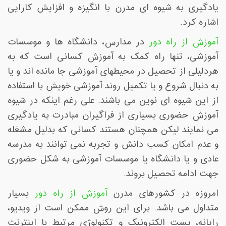
ﯾﺎدﮔﯿﺮی به شیوه ای مدرن ﺑﺎ اﻧﮕﯿﺰه و اﻓﺰاﯾﺶ ﮐﺎراﯾﯽ
اشاره کرد
.
آموزش از راه دور
در مدارس، دانشگاه ها و موسسات
آموزشی، تنها راه کمک به آموزش کسانی است که به
هردلیلی از تحصیل در محیطهای آموزشی جا مانده اند و یا
به دنبال شروع و یا تکمیل روند آموزشی خویش با استفاده
از این شیوه ای نوین می باشند. علی رغم اینکه در شیوه
آموزش حضوری بسیاری از فراگیران مبادرت به یادگیری
می نمایند لیکن همچنان هستند کسانی که بدلیل مشغله
و عدم امکان کسب دانش و تجربه نمی توانند به مدرسه
عادی و یا دانشگاه یا موسسات آموزشی به شکل حضوری
جهت ادامه تحصیل بروند
.
امروزه در کشورهای مدرن
آموزش از راه دور
بسیار
متداول می باشد. برای این روش ممکن است از ویدیو،
رایانه، پست الکترونیک و تکنولوژی مرتبط با اینترنت