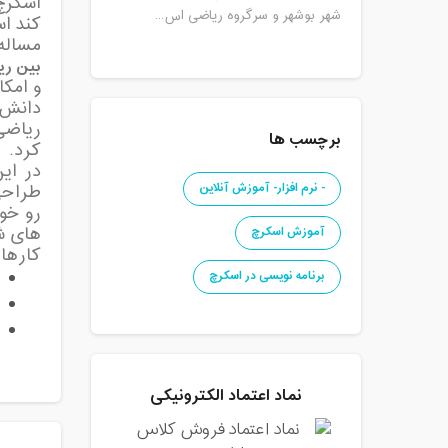
اسکرچ
شهر بوشهر و سرگروه ریاضی اس...
کند اس
مساله
بین ری
و امک
دانش 
برچسب ها
کرد.
در ای
- نرم افزار- آموزش آنلاین
طراحی
رو خو
های شن
آموزش اسکرچ
کارها
برنامه نویسی در اسکرچ
نماد اعتماد الکترونیکی