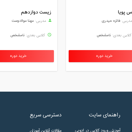
س پویا
زیست دوازدهم
فائزه حیدری
مهنا مولادوست
درس:
مدرس:
نامشخص
نامشخص
لاس بعدی:
کلاس بعدی:
خرید دوره
خرید دوره
راهنمای سایت
دسترسی سریع
آموزش ورود کلاس در ادوبی
مقالات آنلاین آموزان