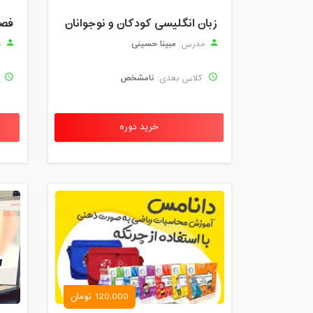
زبان انگلیسی کودکان و نوجوانان
فصل
مبینا حسینی
مدرس:
م
نامشخص
کلاس بعدی:
ک
خرید دوره
120,000 تومان