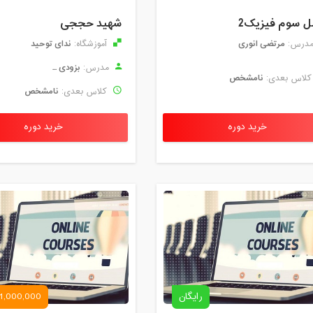
 سوم فیزیک2
شهید حججی
مرتضی انوری
ندای توحید
درس:
آموزشگاه:
بزودی ...
مدرس:
نامشخص
لاس بعدی:
نامشخص
کلاس بعدی:
خرید دوره
خرید دوره
رایگان
1,000,000 تومان