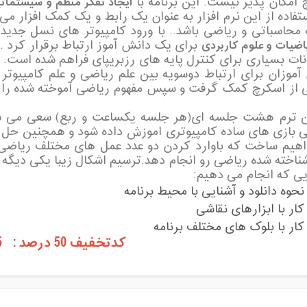
 امکان پذیر نیست. این برنامه با
ایجاد تفکر منظم و سیستمات
تفاده از این نرم افزار به عنوان یک رابط و یک کمک افزار م
 محاسباتی و ریاضی باشد.. با ورود کامپیوتر های نسل جدید
اضیات و علوم کاربردی
انات بسیاری برای کنترل پایه های رزبریپای فراهم شده است.
آموزان برای ارتباط دوسویه بین علم ریاضی و علم کامپیوتر
ن ترم هشت جلسه ای(هر جلسه یکساعت و ربع) سعی می ش
 بازی های ساده کامپیوتری اموزش داده شود و همچنین حل مس
اهیم ساخت که باوارد کردن دو عدد عمل های مختلف ریاض
اخته شده ریاضی رو انجام دهد.ترسیم اشکال زیبا یکی دیگه از
یی که انجام می دهیم:
نحوه دانلود و آشنایی با محیط برنامه
کار با ابزارهای نقاشی
کار با بلوک های مختلف برنامه
کدتخفیف 50 درصد : 2315