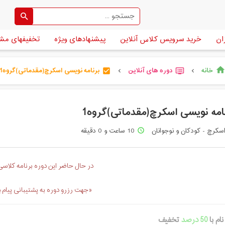
ان
خرید سرویس کلاس آنلاین
پیشنهادهای ویژه
تخفیفهای مش
خانه
دوره های آنلاین
برنامه نویسی اسکرچ(مقدماتی)گروه1
hom
check_box
dvr
chevron_left
chevron_left
امه نویسی اسکرچ(مقدماتی)گروه1
سکرچ - کودکان و نوجوانان
10 ساعت و 0 دقیقه
access_time
در حال حاضر این دوره برنامه کلاسی 
«جهت رزرو دوره به پشتیبانی پیام 
ام با
50 درصد
تخفیف