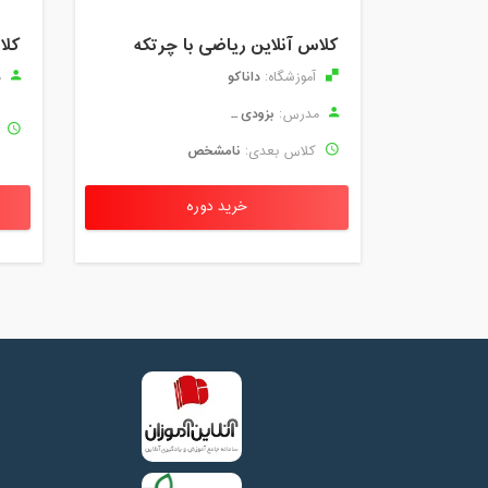
کلاس آنلاین ریاضی با چرتکه
کلا
داناکو
آموزشگاه:
م
بزودی ...
مدرس:
ک
نامشخص
کلاس بعدی:
خرید دوره