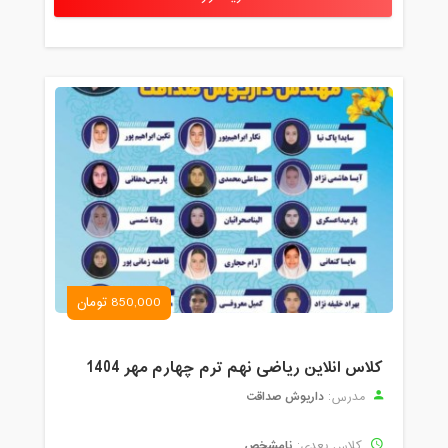
850,000 تومان
کلاس انلاین ریاضی نهم ترم چهارم مهر 1404
داریوش صداقت
مدرس:
نامشخص
کلاس بعدی: