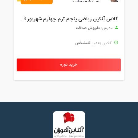
کلاس آنلاین ریاضی پنجم ترم چهارم شهریور 1403
داریوش صداقت
مدرس:
نامشخص
کلاس بعدی:
خرید دوره