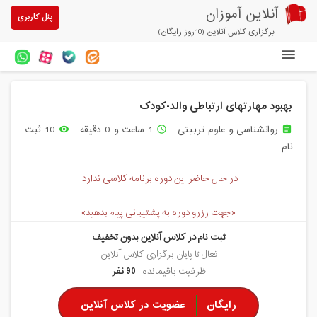
آنلاین آموزان
پنل کاربری
برگزاری کلاس آنلاین (10روز رایگان)
دوره های آنلاین
بهبود مهارتهای ارتباطی والد-کودک
آزمون های آنلاین
روانشناسی و علوم تربیتی
1 ساعت و 0 دقیقه
10 ثبت
remove_red_eye
access_time
assignment
مقالات آنلاین آموزان
نام
خرید سرویس کلاس آنلاین
در حال حاضر این دوره برنامه کلاسی ندارد.
پیشنهادهای ویژه
«جهت رزرو دوره به پشتیبانی پیام بدهید»
تخفیفهای مشارکتی
ثبت نام در کلاس آنلاین بدون تخفیف
درباره ما
فعال تا پایان برگزاری کلاس آنلاین
ظرفیت باقیمانده :
90 نفر
رایگان
عضویت در کلاس آنلاین