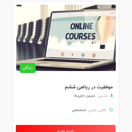
رایگان
موفقیت در ریاضی ششم
نسرین داورپناه
مدرس:
نامشخص
کلاس بعدی:
خرید دوره