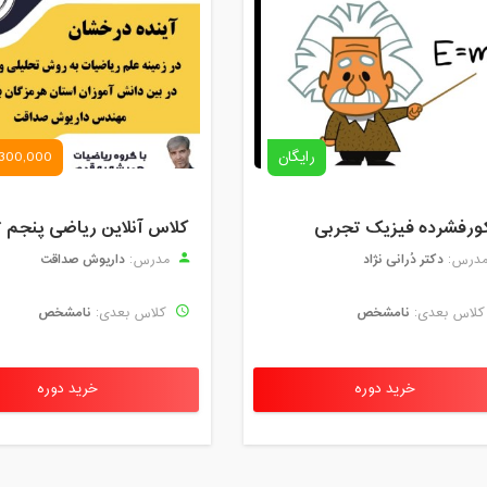
رایگان
300,000 تومان
ورفشرده فیزیک تجربی
دکتر دُرانی نژاد
داریوش صداقت
درس:
مدرس:
نامشخص
نامشخص
لاس بعدی:
کلاس بعدی:
خرید دوره
خرید دوره