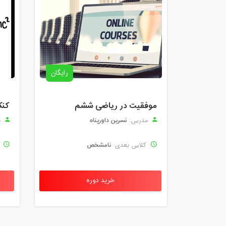
رایگان
موفقیت در ریاضی ششم
کنک
نسرین داورپناه
مدرس:
م
نامشخص
کلاس بعدی:
ک
خرید دوره