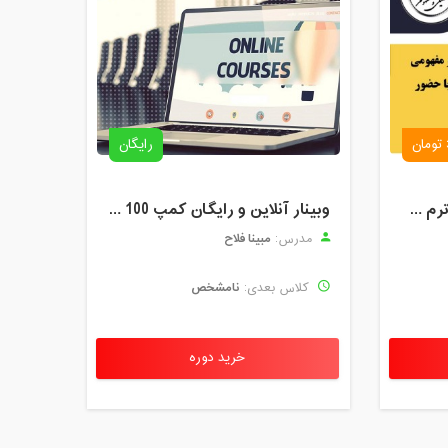
رایگان
کلاس آنلاین ریاضی پنجم ترم چهارم شهریور 1403
وبینار آنلاین و رایگان کمپ 100 نفر - متوسطه اول
مبینا فلاح
مدرس:
نامشخص
کلاس بعدی:
خرید دوره