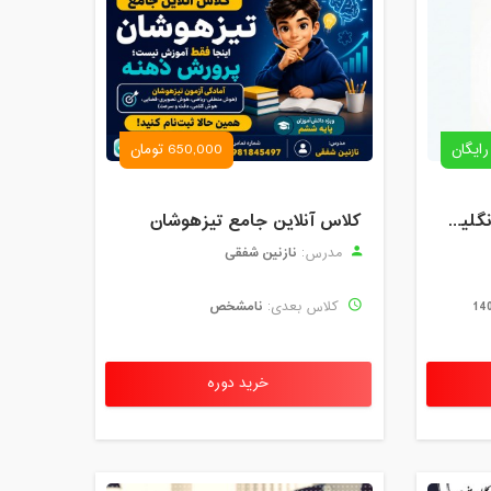
رایگان
650,000 تومان
رزرو استاد خصوصی زبان انگلیسی | کلاس یک‌نفره با زهرا اسفندیاری + مشاوره رایگان
کلاس آنلاین جامع تیزهوشان
نازنین شفقی
مدرس:
نامشخص
کلاس بعدی:
خرید دوره