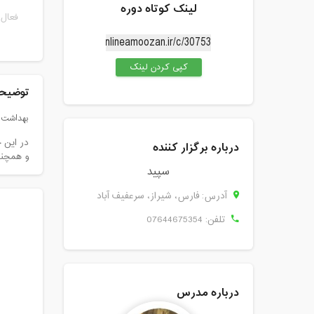
لینک کوتاه دوره
فعال 
کپی کردن لینک
توضیحا
بهداشت د
در این 
درباره برگزار کننده
و همچنی
سپید
آدرس: فارس، شيراز، سرعفیف آباد
تلفن:
07644675354
درباره مدرس