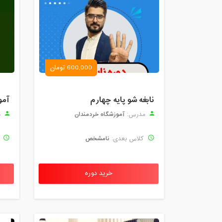
600,000 تومان
نابغه شو پایه چهارم
آمو
آموزشگاه خردمندان
مدرس:
م
نامشخص
کلاس بعدی:
ک
خرید دوره