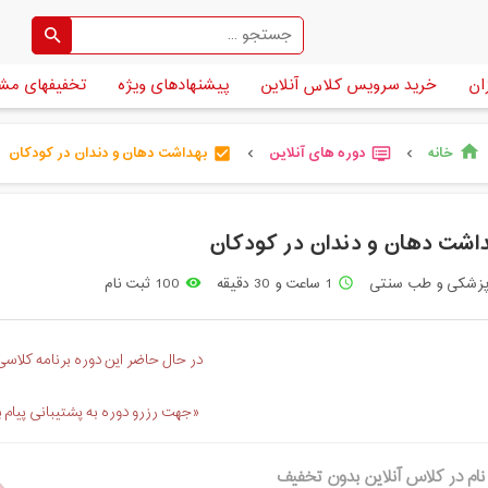
ان
خرید سرویس کلاس آنلاین
پیشنهادهای ویژه
تخفیفهای مش
خانه
دوره های آنلاین
بهداشت دهان و دندان در کودکان
home
check_box
dvr
chevron_left
chevron_left
اشت دهان و دندان در کودکان
زشکی و طب سنتی
1 ساعت و 30 دقیقه
100 ثبت نام
remove_red_eye
access_time
در حال حاضر این دوره برنامه کلاسی 
«جهت رزرو دوره به پشتیبانی پیام 
نام در کلاس آنلاین بدون تخفیف