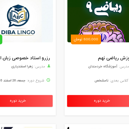
600,000 تومان
زش ریاضی نهم
آموزشگاه خردمندان
زهرا اسفندیاری
درس:
مدرس:
نامشخص
جمعه، 28 اسفند 1405
لاس بعدی:
شروع دوره:
خرید دوره
خرید دوره