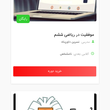
رایگان
موفقیت در ریاضی ششم
نسرین داورپناه
مدرس:
نامشخص
کلاس بعدی:
خرید دوره