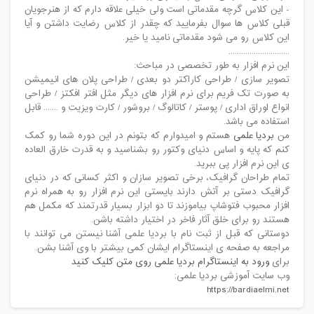
- این کلاس گرچه مقدماتی است ولی خیلی علاقه دارم که از هنرجویان
قبلی کلاس ها سوال بفرمایید که چقدر از کلاس رضایت داشتن و آیا
این کلاس رو می شود مقدماتی نامید یا خیر.
.............................
این نرم افزار به طور تخصصی در مباحث:
تصویر سازی / طراحی کاراکتر دو بعدی / طراحی پلان های انیمیشن
به صورت تک فریم برای نرم افزار های دیگر مثل افتر افکتز / طراحی
انواع اوراق اداری / پوستر / کاتالوگ / بروشور / کارت ویزیت و ....... قابل
استفاده می باشد.
من
بردیا علمی
هستم و امیدوارم که بتونم در این دوره شما رو کمک
کنم که پایه و اساس دنیای وکتور رو بشناسید و به قدرت خارق العاده
ی این نرم افزار پی ببرید.
تمام طراحان گرافیک، برخی تصویر سازان و اکثر کسانی که در دنیای
گرافیک دستی بر آتش دارند بایستی این نرم افزار رو به همراه نرم
افزار محبوب فتوشاپ بیاموزند تا دو ابزار بسیار قدرتمند که مکمل هم
هستند رو برای خلق آثار فاخر در اختیار داشته باشن.
دوستانی که قبل از ثبت نام با بردیا علمی آشنا نیستن می توانند با
مراجعه به صفحه ی اینستاگرام ایشان کمی بیشتر با وی آشنا بشن.
برای
ورود به اینستاگرام بردیا علمی روی متن کلیک کنید
وب سایت آموزشی بردیا علمی:
https://bardiaelmi.net