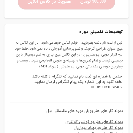
500,000 تومان
عضویت در کلاس آنلاین
توضیحات تکمیلی دوره
قبل از ثبت نام دقت بفرمایید: - فیلم کلاس ضبط می شود - در این کلاس به
هیچ عنوان طراحی گرافیک و تصویر سازی آموزش داده نمی شود، فقط خود
نرم افزار ادوبی ایلوستریتور. - در این کلاس هیچ نیازی به قلم دیجیتال با پن
دیسپلی نیست و تمام تمرین‌ها به وسیله ی ماوس انجام می شود. . بیست و
چهارمین دوره ی مقدماتی ادوبی ایلوستریتور ( مرداد 1401)
حتمن با شماره ای ثبت نام نمایید که تلگرام داشته باشد
لطف کنید به این شماره یک پیام تلگرامی ارسال نمایید:
00989381062462
نمونه کار های هنرجویان دوره های مقدماتی قبل:
نمونه کارهای هنرجو کوشان کلانتری
نمونه کار هنرجو بهنام بیداریان