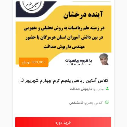
300,000 تومان
کلاس آنلاین ریاضی پنجم ترم چهارم شهریور 1403
داریوش صداقت
مدرس:
نامشخص
کلاس بعدی:
خرید دوره