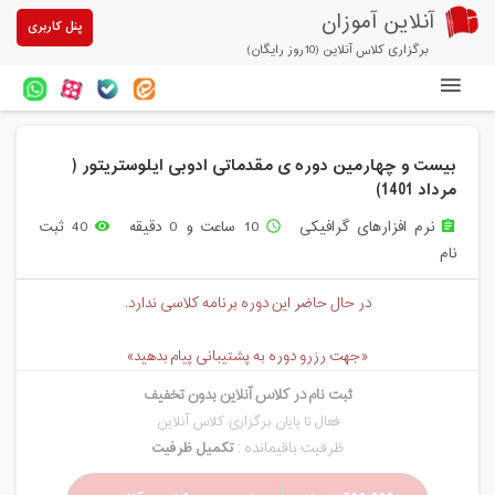
آنلاین آموزان
پنل کاربری
برگزاری کلاس آنلاین (10روز رایگان)
دوره های آنلاین
بیست و چهارمین دوره ی مقدماتی ادوبی ایلوستریتور (
آزمون های آنلاین
مرداد 1401)
مقالات آنلاین آموزان
نرم افزارهای گرافیکی
10 ساعت و 0 دقیقه
40 ثبت
remove_red_eye
access_time
assignment
نام
خرید سرویس کلاس آنلاین
در حال حاضر این دوره برنامه کلاسی ندارد.
پیشنهادهای ویژه
تخفیفهای مشارکتی
«جهت رزرو دوره به پشتیبانی پیام بدهید»
ثبت نام در کلاس آنلاین بدون تخفیف
درباره ما
فعال تا پایان برگزاری کلاس آنلاین
ظرفیت باقیمانده :
تکمیل ظرفیت