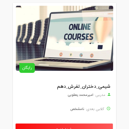
رایگان
شیمی_دختران_تفرش_دهم
امیرمحمد یعقوبی
مدرس:
نامشخص
کلاس بعدی: