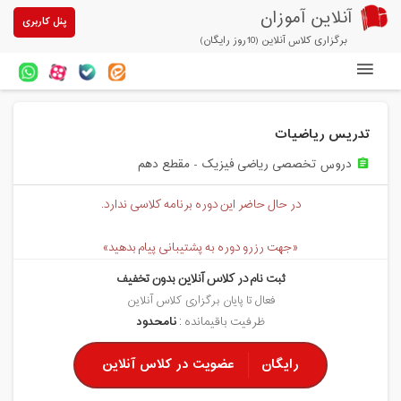
آنلاین آموزان
پنل کاربری
برگزاری کلاس آنلاین (10روز رایگان)
دوره های آنلاین
تدریس ریاضیات
آزمون های آنلاین
دروس تخصصی ریاضی فیزیک - مقطع دهم
assignment
مقالات آنلاین آموزان
در حال حاضر این دوره برنامه کلاسی ندارد.
خرید سرویس کلاس آنلاین
«جهت رزرو دوره به پشتیبانی پیام بدهید»
پیشنهادهای ویژه
ثبت نام در کلاس آنلاین بدون تخفیف
تخفیفهای مشارکتی
فعال تا پایان برگزاری کلاس آنلاین
ظرفیت باقیمانده :
نامحدود
درباره ما
رایگان
عضویت در کلاس آنلاین