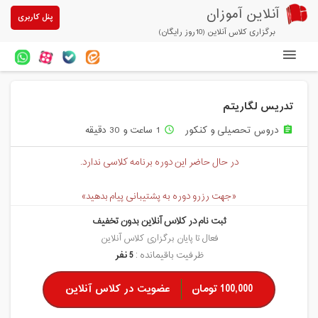
آنلاین آموزان
پنل کاربری
برگزاری کلاس آنلاین (10روز رایگان)
دوره های آنلاین
تدریس لگاریتم
آزمون های آنلاین
دروس تحصیلی و کنکور
1 ساعت و 30 دقیقه
access_time
assignment
مقالات آنلاین آموزان
در حال حاضر این دوره برنامه کلاسی ندارد.
خرید سرویس کلاس آنلاین
«جهت رزرو دوره به پشتیبانی پیام بدهید»
پیشنهادهای ویژه
ثبت نام در کلاس آنلاین بدون تخفیف
تخفیفهای مشارکتی
فعال تا پایان برگزاری کلاس آنلاین
ظرفیت باقیمانده :
5 نفر
درباره ما
100,000 تومان
عضویت در کلاس آنلاین