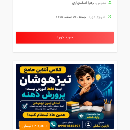
زهرا اسفندیاری
مدرس:
جمعه، 28 اسفند 1405
شروع دوره:
خرید دوره
650,000 تومان