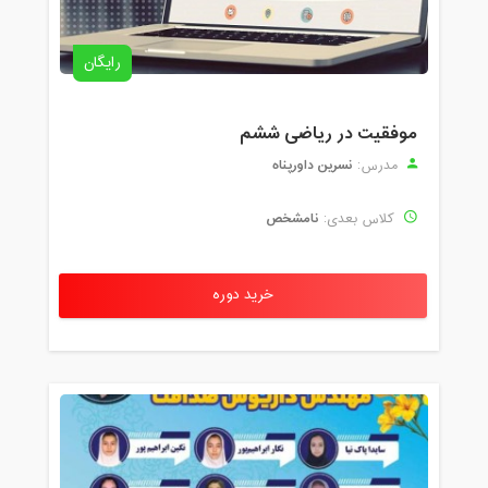
رایگان
موفقیت در ریاضی ششم
نسرین داورپناه
مدرس:
نامشخص
کلاس بعدی:
خرید دوره