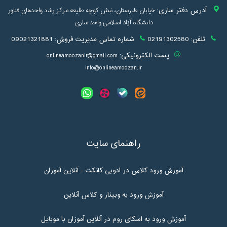
آدرس دفتر ساری:
خیابان طبرستان، نبش کوچه طلیعه مرکز رشد واحدهای فناور
دانشگاه آزاد اسلامی واحد ساری
تلفن:
02191302580
شماره تماس مدیریت فروش:
09021321881
پست الکترونیکی:
onlineamoozanir@gmail.com
info@onlineamoozan.ir
راهنمای سایت
آموزش ورود کلاس در ادوبی کانکت - آنلاین آموزان
آموزش ورود به وبینار و کلاس آنلاین
آموزش ورود به اسکای روم در آنلاین آموزان با موبایل