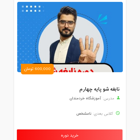
600,000 تومان
نابغه شو پایه چهارم
آموزشگاه خردمندان
مدرس:
نامشخص
کلاس بعدی:
خرید دوره