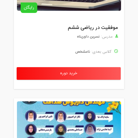
رایگان
موفقیت در ریاضی ششم
نسرین داورپناه
مدرس:
نامشخص
کلاس بعدی:
خرید دوره