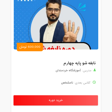
600,000 تومان
نابغه شو پایه چهارم
آموزشگاه خردمندان
مدرس:
نامشخص
کلاس بعدی:
خرید دوره