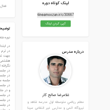
لینک کوتاه دوره
فعال 
کپی کردن لینک
توضیحا
دوره شامل 10 جلسه ی یکساعت وربع می باشد و طی این 10 جلسه نیمه اول 
در ابتد
درباره مدرس
در ترم 
هشتمی ه
نگرفته 
در جلسه
در جلسه
جلسه سو
در جلسه
و در جل
غلامرضا صالح کار
در جلسه
در جلسه
معلم رياضي متوسطه اول مدرسه شاهد و
در جلسه
نیروگاه اتمی و مدارس غیر انتفاعی سینا