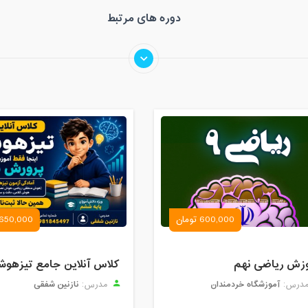
دوره های مرتبط
600,000 تومان
650,000 تومان
زش ریاضی نهم
کلاس آنلاین جامع تیزهوش
آموزشگاه خردمندان
نازنین شفقی
درس:
مدرس: