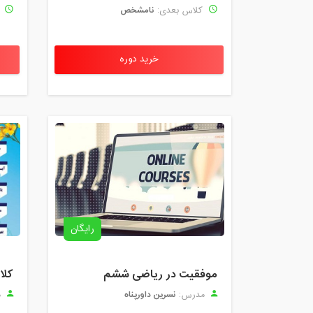
نامشخص
کلاس بعدی:
ک
خرید دوره
رایگان
موفقیت در ریاضی ششم
نسرین داورپناه
مدرس:
م