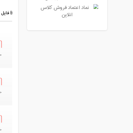
فایل ه
ح
ح
ح