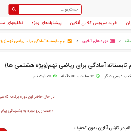
ان
خرید سرویس کلاس آنلاین
پیشنهادهای ویژه
تخفیفهای مش
انه
دوره های آنلاین
ترم تابستانه:آمادگی برای ریاضی نهم(ویژه [
check_box
dvr
chevron_left
chevron_left
 تابستانه:آمادگی برای ریاضی نهم(ویژه هشتمی ها)
تب درسی دیگر
12 ساعت و 30 دقیقه
20 ثبت نام
remove_red_eye
access_time
در حال حاضر این دوره برنامه کلاسی 
«جهت رزرو دوره به پشتیبانی پیام 
نام در کلاس آنلاین بدون تخفیف