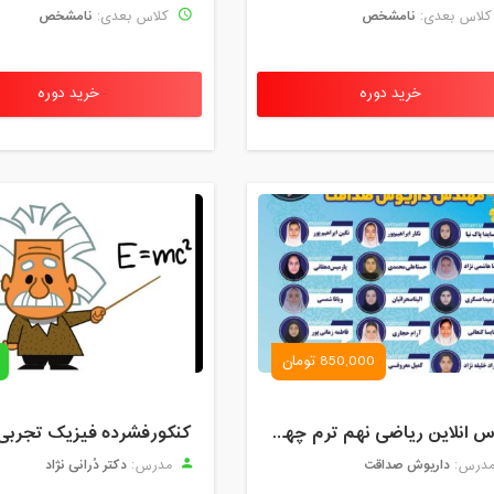
نامشخص
نامشخص
لاس بعدی:
کلاس بعدی:
خرید دوره
خرید دوره
850,000 تومان
کلاس انلاین ریاضی نهم ترم چهارم مهر 1404
کنکورفشرده فیزیک تجربی
داریوش صداقت
دکتر دُرانی نژاد
درس:
مدرس: