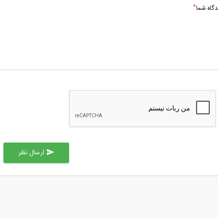
دگاه شما
ارسال نظر
send