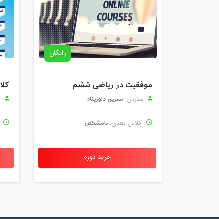
رایگان
موفقیت در ریاضی ششم
نسرین داورپناه
مدرس:
م
نامشخص
کلاس بعدی:
ک
خرید دوره