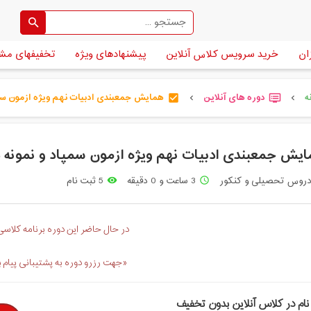
ان
خرید سرویس کلاس آنلاین
پیشنهادهای ویژه
تخفیفهای مش
ه
دوره های آنلاین
همایش جمعبندی ادبیات نهم ویژه ازمون سمپا
check_box
dvr
chevron_left
chevron_left
یش جمعبندی ادبیات نهم ویژه ازمون سمپاد و نمونه 
روس تحصیلی و کنکور
3 ساعت و 0 دقیقه
5 ثبت نام
remove_red_eye
access_time
در حال حاضر این دوره برنامه کلاسی 
«جهت رزرو دوره به پشتیبانی پیام 
نام در کلاس آنلاین بدون تخفیف