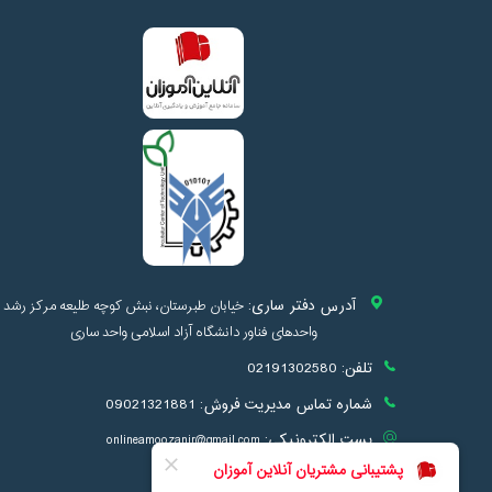
آدرس دفتر ساری:
خیابان طبرستان، نبش کوچه طلیعه مرکز رشد
واحدهای فناور دانشگاه آزاد اسلامی واحد ساری
تلفن:
02191302580
شماره تماس مدیریت فروش:
09021321881
پست الکترونیکی:
onlineamoozanir@gmail.com
info@onlineamoozan.ir