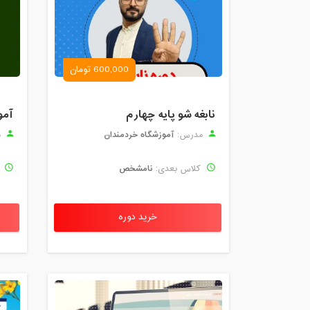
600,000 تومان
نابغه شو پایه چهارم
آمو
آموزشگاه خردمندان
مدرس:
م
نامشخص
کلاس بعدی:
ک
خرید دوره