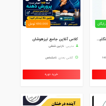
رایگان
650,000 تومان
رزرو استاد خصوصی زبان انگلیسی | کلاس یک‌نفره با زهرا اسفندیاری + مشاوره رایگان
کلاس آنلاین جامع تیزهوشان
نازنین شفقی
مدرس:
نامشخص
کلاس بعدی:
خرید دوره