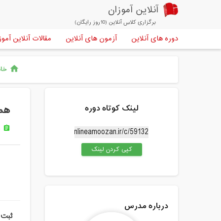
آنلاین آموزان
برگزاری کلاس آنلاین (10روز رایگان)
دوره های آنلاین
آزمون های آنلاین
مقالات آنلاین آموز
خان
home
لینک کوتاه دوره
هما
د
assignment
کپی کردن لینک
درباره مدرس
ثبت 