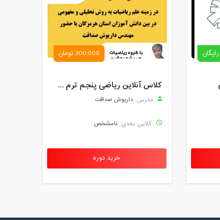
رایگان
300,000 تومان
کلاس آنلاین ریاضی پنجم ترم چهارم شهریور 1403
داریوش صداقت
مدرس:
نامشخص
کلاس بعدی:
خرید دوره