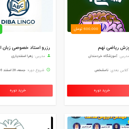
600,000 تومان
زش ریاضی نهم
آموزشگاه خردمندان
زهرا اسفندیاری
درس:
مدرس:
نامشخص
جمعه، 28 اسفند 1405
لاس بعدی:
شروع دوره:
خرید دوره
خرید دوره