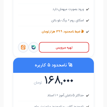
ورود بصورت میهمان دارد
✔️
اسکای روم + بیگ بلو باتن
✔️
🎬 ضبط نامحدود ۳۹۹ هزارتومان
✔️
تهیه سرویس
🚀 نامحدود ۵ کاربره
۱۶۸,۰۰۰
تومان
حداکثر ۵ دانش آموز + ۱ استاد
✔️
نامحدود کلاس و نامحدود ساعت در ماه
✔️