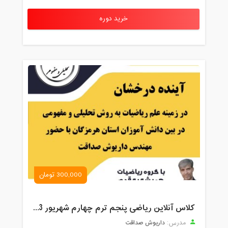
خرید دوره
300,000 تومان
کلاس آنلاین ریاضی پنجم ترم چهارم شهریور 1403
داریوش صداقت
مدرس: