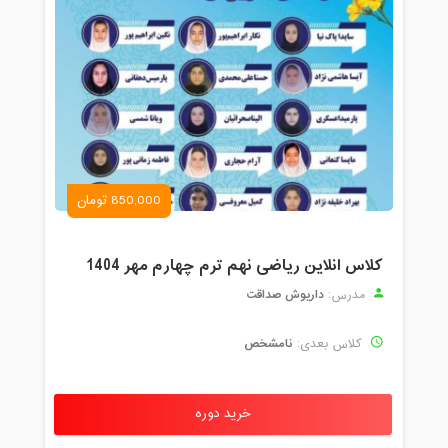
850,000 تومان
کلاس انلاین ریاضی نهم ترم چهارم مهر 1404
داریوش صداقت
مدرس:
نامشخص
کلاس بعدی:
خرید دوره