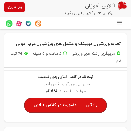
آنلاین آموزان
پنل کاربری
برگزاری کلاس آنلاین (10روز رایگان)
دوره های آنلاین
تغذیه ورزشی _ دوپینگ و مکمل های ورزشی _ مربی دونی
آزمون های آنلاین
مربیگری رشته های ورزشی
2 ساعت و 0 دقیقه
76 ثبت
remove_red_eye
access_time
assignment
مقالات آنلاین آموزان
نام
خرید سرویس کلاس آنلاین
ثبت نام در کلاس آنلاین بدون تخفیف
پیشنهادهای ویژه
فعال تا پایان برگزاری کلاس آنلاین
ظرفیت باقیمانده :
624 نفر
تخفیفهای مشارکتی
رایگان
عضویت در کلاس آنلاین
درباره ما