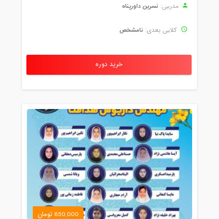
نسرین داورپناه
مدرس:
نامشخص
کلاس بعدی:
خرید دوره
850,000 تومان