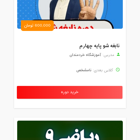
600,000 تومان
نابغه شو پایه چهارم
آموزشگاه خردمندان
مدرس:
نامشخص
کلاس بعدی:
خرید دوره