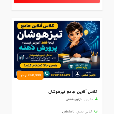
650,000 تومان
کلاس آنلاین جامع تیزهوشان
نازنین شفقی
مدرس:
نامشخص
کلاس بعدی: