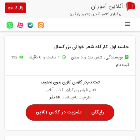
آنلاین آموزان
پنل کاربری
برگزاری کلاس آنلاین (10روز رایگان)
دوره های آنلاین
جلسه اول کارگاه شعر خوانی بزرگسال
آزمون های آنلاین
نویسندگی، شعر، نقد و داستان
1 ساعت و 0 دقیقه
132
remove_red_eye
access_time
assignment
مقالات آنلاین آموزان
ثبت نام
خرید سرویس کلاس آنلاین
ثبت نام در کلاس آنلاین بدون تخفیف
پیشنهادهای ویژه
فعال تا پایان برگزاری کلاس آنلاین
ظرفیت باقیمانده :
68 نفر
تخفیفهای مشارکتی
رایگان
عضویت در کلاس آنلاین
درباره ما