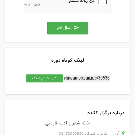
ارسال نظر
send
لینک کوتاه دوره
کپی کردن لینک
درباره برگزار کننده
خانه شعر و ادب فارسی
آدرس: فارس، شيراز، 09172003962