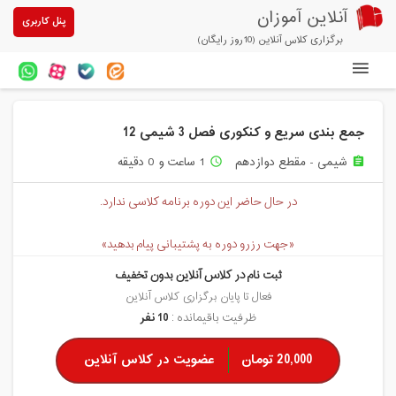
آنلاین آموزان
پنل کاربری
برگزاری کلاس آنلاین (10روز رایگان)
دوره های آنلاین
جمع بندی سریع و کنکوری فصل 3 شیمی 12
آزمون های آنلاین
شیمی - مقطع دوازدهم
1 ساعت و 0 دقیقه
access_time
assignment
مقالات آنلاین آموزان
در حال حاضر این دوره برنامه کلاسی ندارد.
خرید سرویس کلاس آنلاین
«جهت رزرو دوره به پشتیبانی پیام بدهید»
پیشنهادهای ویژه
ثبت نام در کلاس آنلاین بدون تخفیف
تخفیفهای مشارکتی
فعال تا پایان برگزاری کلاس آنلاین
ظرفیت باقیمانده :
10 نفر
درباره ما
20,000 تومان
عضویت در کلاس آنلاین