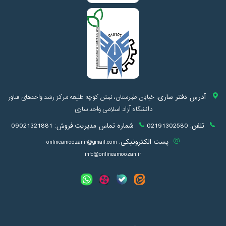
آدرس دفتر ساری:
خیابان طبرستان، نبش کوچه طلیعه مرکز رشد واحدهای فناور
دانشگاه آزاد اسلامی واحد ساری
تلفن:
02191302580
شماره تماس مدیریت فروش:
09021321881
پست الکترونیکی:
onlineamoozanir@gmail.com
info@onlineamoozan.ir