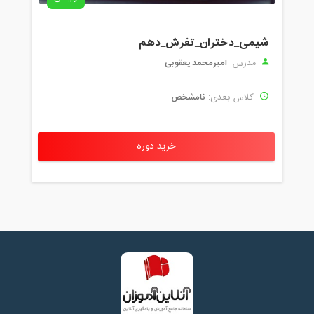
شیمی_دختران_تفرش_دهم
امیرمحمد یعقوبی
مدرس:
نامشخص
کلاس بعدی:
خرید دوره