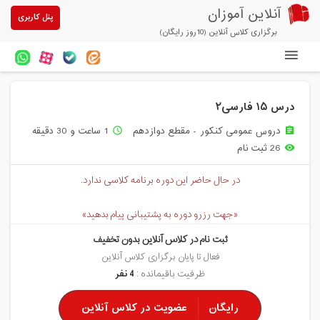
آنلاین آموزان
پنل کاربری
برگزاری کلاس آنلاین (10روز رایگان)
دوره های آنلاین
درس ۱۵ فارسی۲
آزمون های آنلاین
دروس عمومی کنکور - مقطع دوازدهم
1 ساعت و 30 دقیقه
access_time
assignment
مقالات آنلاین آموزان
26 ثبت نام
remove_red_eye
خرید سرویس کلاس آنلاین
در حال حاضر این دوره برنامه کلاسی ندارد.
پیشنهادهای ویژه
«جهت رزرو دوره به پشتیبانی پیام بدهید»
تخفیفهای مشارکتی
ثبت نام در کلاس آنلاین بدون تخفیف
درباره ما
فعال تا پایان برگزاری کلاس آنلاین
ظرفیت باقیمانده :
4 نفر
رایگان
عضویت در کلاس آنلاین