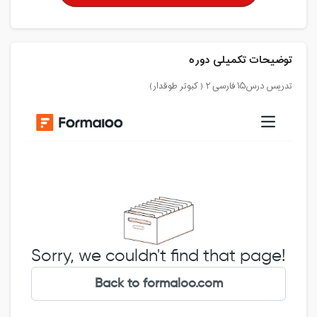
توضیحات تکمیلی دوره
تدریس درس۱۵ فارسی ۲ ( کبوتر طوقدار)