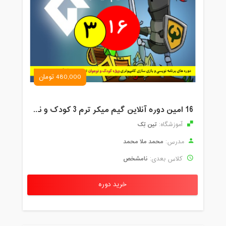
480,000 تومان
16 امین دوره آنلاین گیم میکر ترم 3 کودک و نوجوان تین تِک
تین تِک
آموزشگاه:
محمد ملا محمد
مدرس:
نامشخص
کلاس بعدی:
خرید دوره