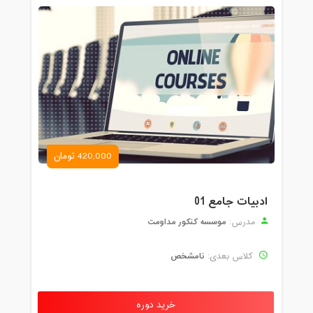
420,000 تومان
ادبیات جامع 01
موسسه کنکور مداومت
مدرس:
نامشخص
کلاس بعدی:
خرید دوره