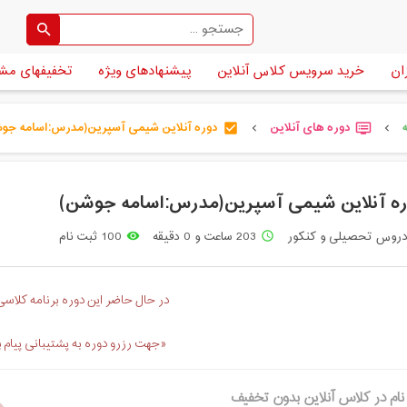
ان
خرید سرویس کلاس آنلاین
پیشنهادهای ویژه
تخفیفهای مش
دوره های آنلاین
دوره آنلاین شیمی آسپرین(مدرس:اسامه جوشن)
check_box
dvr
chevron_left
chevron_left
ه آنلاین شیمی آسپرین(مدرس:اسامه جوشن)
روس تحصیلی و کنکور
203 ساعت و 0 دقیقه
100 ثبت نام
remove_red_eye
access_time
در حال حاضر این دوره برنامه کلاسی 
«جهت رزرو دوره به پشتیبانی پیام 
نام در کلاس آنلاین بدون تخفیف