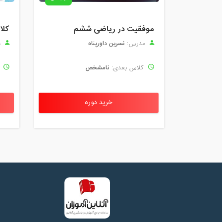
موفقیت در ریاضی ششم
نسرین داورپناه
مدرس:
م
نامشخص
کلاس بعدی:
ک
خرید دوره