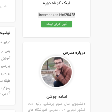
لینک کوتاه دوره
فعال 
کپی کردن لینک
توضیحا
در این د
پس از ا
درباره مدرس
آموزش م
بررسی 
بررسی ت
طبقه بن
رمزگردا
آدرس صفحه
اسامه جوشن
دانشجوی سال سوم پزشکی. رتبه 922
کنکور تجربی 97 . مدرس آموزشگاه های