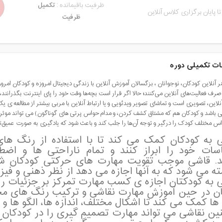
ظرفیت باقیمانده :
تکمیل
تا پایان برگزاری کلاس آنلاین
ظرفیت
ت تکمیلی دوره
نر آنلاین کودکان، نوجوانان ، بزگسالان آموزش آنلاین با زندگی دیجیتال امروزه و کودکان امر
 صرف فعالیت‌های آنلاین می‌کنند؛ حالا اگر قرار است بچه‌ها وقت خود را پای اینترنت بگذرانن
لاین، تصویری است و تماشای تصویر ویدئویی و یا ارتباط آنلاین با مربی بیشتر از مطالعه 
باشد و کودکان هم که مشتاق کشف کردن، و مدام حواس پرتی های گوناگون) می تواند موثر با
اس مختلف کودک را درگیر و توجه آن‌ها را جلب کند و باعث شود که یادگیری به صورت عمیق‌
 به کودکان کمک می کند تا با استفاده از رنگ ها
ات خود را ابراز کنند و تمام ناراحتی ها و اضط
د. قاشی موجب تقویت مهارت های حرکتی کودکان شد
ته می شود که به آنها اجازه می دهد از نظر ذهنی و فیز
 به کودکتان اجازه ی کسب مهارت تمرکز بر جزئیات را
ن در حین آموزش مهارت نقاشی و ترکیب رنگ های مختل
 ها کمک می کند تا اشکال مختلف، اندازه ها، الگو ها و
ن نقاشی می تواند مهارت تصمیم گیری را در کودکان ت