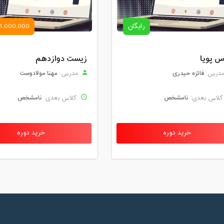
رایگان
1,000,000 تومان
س پویا
زیست دوازدهم
فائزه حیدری
مهنا مولادوست
درس:
مدرس:
نامشخص
نامشخص
لاس بعدی:
کلاس بعدی:
خرید دوره
خرید دوره