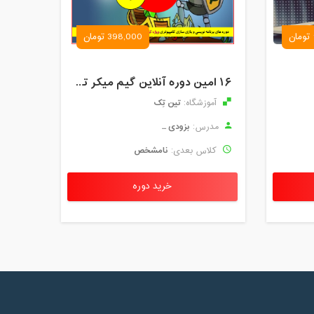
398,000 تومان
۱۶ امین دوره آنلاین گیم میکر ترم 1 کودک و نوجوان تین تِک
تین تِک
آموزشگاه:
بزودی ...
مدرس:
نامشخص
کلاس بعدی:
خرید دوره