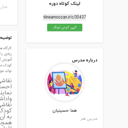
لینک کوتاه دوره
فعال 
کپی کردن لینک
توضیحا
کارگاه ه
زیادی را
درباره مدرس
آموزش آن
کودک می 
تواند حو
نقاشی
احساس
نماین
واداش
نقاشی
کودکا
هما حسینیان
به آن
مدرس هنر
همچنی