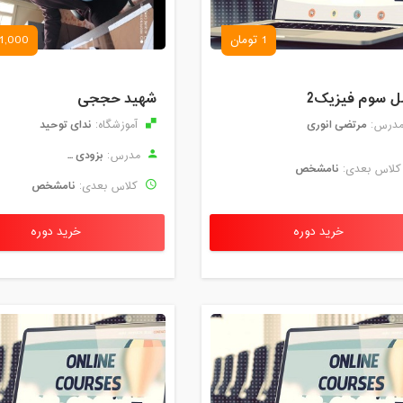
1 تومان
1,000 تومان
 سوم فیزیک2
شهید حججی
مرتضی انوری
ندای توحید
درس:
آموزشگاه:
بزودی ...
مدرس:
نامشخص
لاس بعدی:
نامشخص
کلاس بعدی:
خرید دوره
خرید دوره