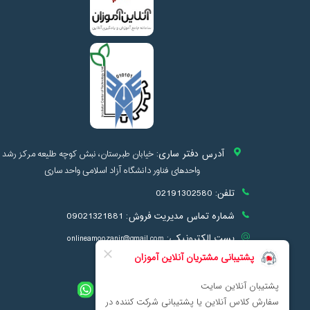
آدرس دفتر ساری:
خیابان طبرستان، نبش کوچه طلیعه مرکز رشد
واحدهای فناور دانشگاه آزاد اسلامی واحد ساری
تلفن:
02191302580
شماره تماس مدیریت فروش:
09021321881
پست الکترونیکی:
onlineamoozanir@gmail.com
info@onlineamoozan.ir