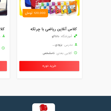
120,000 تومان
کلاس آنلاین ریاضی با چرتکه
کلا
داناکو
آموزشگاه:
م
بزودی ...
مدرس:
ک
نامشخص
کلاس بعدی:
خرید دوره