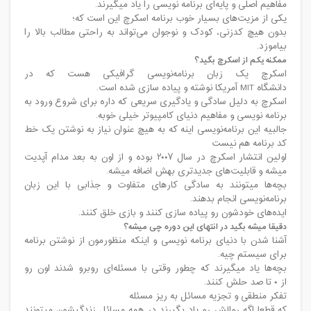
مفاهیم اصلی و پایه‌ای برنامه نویسی را یاد میگیرند.
یکی از مزیت‌های بسیار خوب برنامه اسکرچ این است که؛
بدون هیچ کدزنی، کودک و نوجوان می‌تواند به راحتی مطالب بالا را
بیاموزد.
ممکنه یکم از اسکرچ بگید؟
اسکرچ یک زبان برنامه‌نویسی گرافیکی هست که در
دانشگاه MIT آمریکا نوشته و پیاده سازی شده است.
اسکرچ به دلیل سادگی و یادگیری سریعی که داره برای شروع ورود به
برنامه نویسی و مفاهیم دنیای کامپیوتر خیلی خوبه.
جالبیه این برنامه‌نویسی اینه که به هیچ عنوان نیاز به نوشتن یک خط
کد برنامه هم نیست
اولین انتشار اسکرچ در سال ۲۰۰۷ بوده و از اون به بعد مدام آپدیت
میشه و قابلیت‌های جدیدتری بهش اضافه میشه.
بچه‌ها میتونند به سادگی کارهای متفاوت و جذابی با این زبان
برنامه‌نویسی انجام بدهند.
ایده‌های خودشون رو پیاده سازی کنند و بازی خلق کنند.
دقیقا میشه بگید در انتهای این دوره چی میشه؟
آشنا شدن با دنیای برنامه نویسی و اینکه منظورمون از نوشتن برنامه
برای سیستم چیه.
بچه‌ها یاد میگیرند که چطور وقتی با مسئله‌ای روبرو شدند اون رو
از ۰ تا صد حلش کنند.
تفکر منطقی و تجزیه مسائل به ریز مسئله
که قطعا اگه روالش رو یاد بگیرند در همه مسائل زندگیشون میتونند