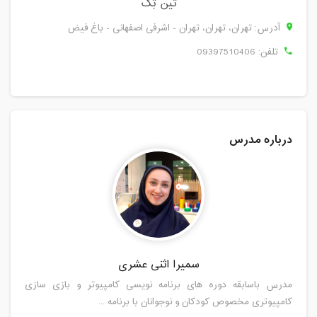
تین تِک
آدرس: تهران، تهران، تهران - اشرفی اصفهانی - باغ فیض
تلفن:
09397510406
درباره مدرس
سمیرا اثنی عشری
مدرس باسابقه دوره های برنامه نویسی کامپیوتر و بازی سازی
کامپیوتری مخصوص کودکان و نوجوانان با برنامه ...