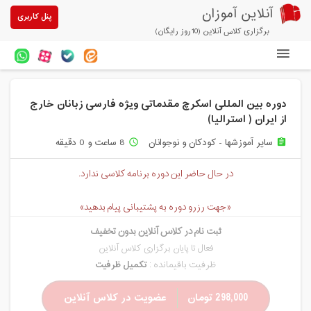
آنلاین آموزان
پنل کاربری
برگزاری کلاس آنلاین (10روز رایگان)
دوره های آنلاین
دوره بین المللی اسکرچ مقدماتی ویژه فارسی زبانان خارج
آزمون های آنلاین
از ایران ( استرالیا)
مقالات آنلاین آموزان
سایر آموزشها - کودکان و نوجوانان
8 ساعت و 0 دقیقه
access_time
assignment
خرید سرویس کلاس آنلاین
در حال حاضر این دوره برنامه کلاسی ندارد.
پیشنهادهای ویژه
«جهت رزرو دوره به پشتیبانی پیام بدهید»
تخفیفهای مشارکتی
ثبت نام در کلاس آنلاین بدون تخفیف
فعال تا پایان برگزاری کلاس آنلاین
درباره ما
ظرفیت باقیمانده :
تکمیل ظرفیت
298,000 تومان
عضویت در کلاس آنلاین