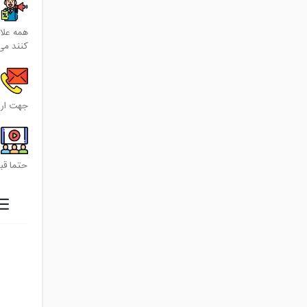
همه علا
کنند می
جهت ارتباط با کارش
حتما قب