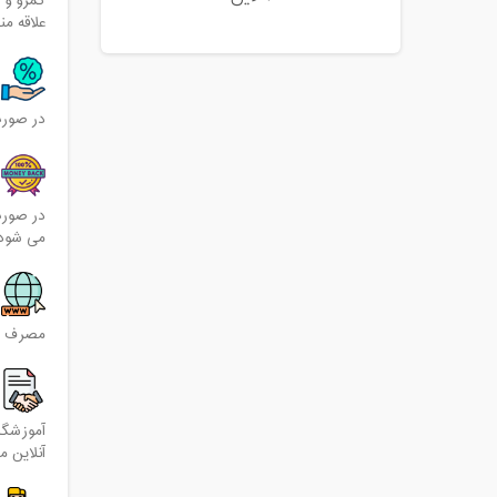
کمرو و 
علاقه م
در صورت ا
در صورت
می شود و
مصرف ای
آموزشگا
آنلاین م