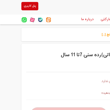
پنل کاربری
ارکتی
درباره ما
[...]
نی 7تا 11 سال
ندارد.
بدهید»