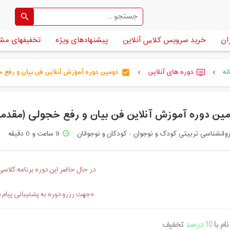
ان
خرید سرویس کلاس آنلاین
پیشنهادهای ویژه
تخفیفهای مش
نه
دوره های آنلاین
دومین دوره آموزش آنلاین فن بیان و رفع خج 
check_box
dvr
chevron_left
chevron_left
ین دوره آموزش آنلاین فن بیان و رفع خجولی (مقدماتی)رده س
وانشناسی تربیتی کودک و نوجوان - کودکان و نوجوانان
9 ساعت و 0 دقیقه
access_time
در حال حاضر این دوره برنامه کلاسی 
«جهت رزرو دوره به پشتیبانی پیام 
ام با
10 درصد
تخفیف