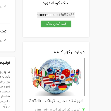
لینک کوتاه دوره
فعال 
کپی کردن لینک
ثبت 
فعال 
درباره برگزار کننده
توضیحا
هر پدر و
دارد.به 
دور از خ
نحوه صحب
صحبت مفی
خواستار 
آموزشگاه مجازی گوتاک - GoTalk
و کمرویی 
می آورد ت
آدرس: تهران، تهران، adminadmin