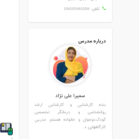
تلفن:
09025085258
درباره مدرس
سمیرا علی نژاد
بنده کارشناس و کارشناس ارشد
روانشناسی و درمانگر تخصصی
کودک،نوجوان و خانواده هستم. مدرس
کارگاههایی د...