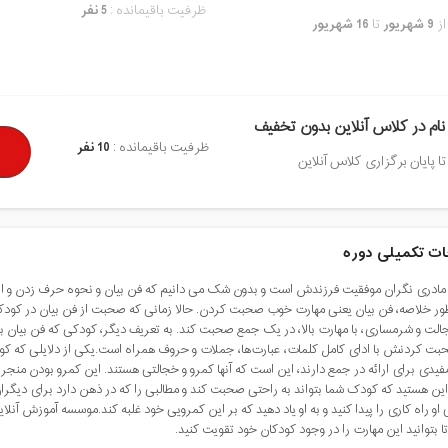
ظرفیت باقیمانده :
5 نفر
از
9 شهریور
تا
16 شهریور
نام در کلاس آنلاین بدون تخفیف
ظرفیت باقیمانده :
10 نفر
تا پایان برگزاری کلاس آنلاین
ت تکمیلی دوره
 مادری نگران موفقیت فرزندش است و بدون شک می دانیم که فن بیان و نحوه حرف زدن و ارتب
طور خلاصه، فن بیان یعنی مهارت خوب صحبت کردن. حالا زمانی که صحبت از فن بیان در کودک
جالت و شرمساری، با مهارت بالا، در یک جمع صحبت کند. به تعریف دیگر، کودکی که فن بیان
ت کردنش با ادای کامل کلمات، عبارت‌ها، جملات و حروف همراه است.یکی از دلایلی که کود
دی برای ارائه در جمع دارند، این است که آنها کمرو و خجالتی هستند. این کمرو بودن منج
این هستید که کودک شما بتواند به راحتی صحبت کند و مطالبی را که در ذهن دارد برای دیگران ب
او راه کاری را پیدا کنید و به او یاد دهید که بر این کمرویی خود غلبه کند.موسسه آموزش آنل
ا بتوانید این مهارت را در وجود کودکان خود تقویت کنید.