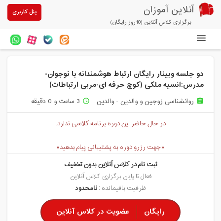
آنلاین آموزان
پنل کاربری
برگزاری کلاس آنلاین (10روز رایگان)
دوره های آنلاین
دو جلسه وبینار رایگان ارتباط هوشمندانه با نوجوان-
آزمون های آنلاین
مدرس:انسیه ملکی (کوچ حرفه ای-مربی ارتباطات)
مقالات آنلاین آموزان
روانشناسی زوجین و والدین - والدین
3 ساعت و 0 دقیقه
access_time
assignment
خرید سرویس کلاس آنلاین
در حال حاضر این دوره برنامه کلاسی ندارد.
پیشنهادهای ویژه
«جهت رزرو دوره به پشتیبانی پیام بدهید»
تخفیفهای مشارکتی
ثبت نام در کلاس آنلاین بدون تخفیف
فعال تا پایان برگزاری کلاس آنلاین
درباره ما
ظرفیت باقیمانده :
نامحدود
رایگان
عضویت در کلاس آنلاین