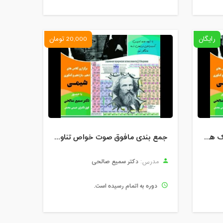
رایگان
20,000 تومان
وبینار رایگان قانون هس و کلک های کنکوری
جمع بندی مافوق صوت خواص تناوبی در جدول مندلیف
دکتر سمیع صالحی
مدرس:
دوره به اتمام رسیده است.