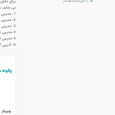
1
آموزشگاه همکار
برای دانش آ
می نمایم. ب
1- مدرس موسسه مدرسان پایتخت(01390-1392)
2- مدرس موسسه آموزشی علامه حلی تهران (1395-1396)
3- مدرس مدارس غیر انتفاعی شهر مشهد (1394-1392)
4-مدرس تخصصی کنکور شیمی در موسسه آموزشی سیگما مازندران (1397-1398)
5-مدرس تخصصی شیمی کنکور و المپیاد شیمی در موسسه خیام استان مازندران (1397-1398)
6- آدرس کانال تلگرامی: