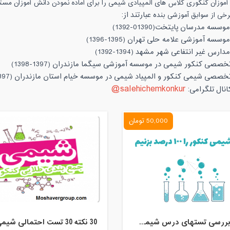
موزان کنکوری کلاس های المپیادی شیمی را برای آماده نمودن دانش آموزان مستعد 
ه عبارتند از:
رخی از سوابق آموزشی بند
salehichemkonkur@
50,000 تومان
وبینار بررسی تستهای درس شیمی در کنکور 99 ریاضی ویژه دانش اموزان تجربی