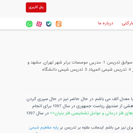
پنل کاربری
ارکتی
درباره ما
فارغ التحصیل مقطع دکتری شیمی ، دانشگاه فردوسی مشهد با ۱۰ سال سابقه تدریس . سوابق تدریس: 1. مدرس موسسات برتر شهر تهران, مشهد و
 معدل الف می باشم. در حال حاضر نیز در حال سپری کردن
دوره پسا(فوق) دکترای خود در دانشگاه مازندران هستم. بنده موفق به کسب اعتبار پژوهشی از صندوق ریاست جمهوری در سال 1397 برای انجام
های فلز درمانی و عوامل تشخیصی فلز بنیان>>
در سال 1397
ن نیز می باشم. اینجانب علاوه بر تدریس بر
پایه مفاهیم شیمی