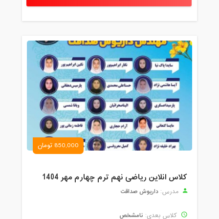
850,000 تومان
کلاس انلاین ریاضی نهم ترم چهارم مهر 1404
داریوش صداقت
مدرس:
نامشخص
کلاس بعدی: