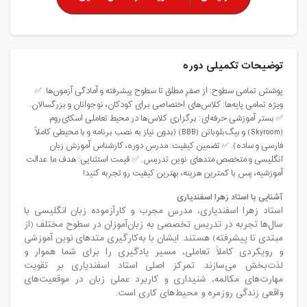
توضیحات تکمیلی دوره
پوشش تمامی سطوح: از صفرِ مطلق تا سطوح پیشرفته و آمادگی آزمون‌ها. ✅
ویژه تمامی پایه‌ها: کلاس‌های اختصاصی برای کودکان، نوجوانان و بزرگسالان.
✅ بستر آموزشی حرفه‌ای: برگزاری کلاس‌ها در محیط تعاملی اسکای‌روم
(Skyroom) و بیگ‌بلو‌باتن (BBB) (بدون نیاز به نصب برنامه و با محیطی کاملاً
فارسی و ساده). ✅ تضمین کیفیت: مدرس دوره، کارشناس آموزش زبان
انگلیسی و متخصص متدهای نوین تدریس. ✅ قیمت استثنایی: هدف ما عدالت
آموزشیه، پس با کمترین هزینه، بهترین کیفیت رو تجربه کنید!
آشنایی با استاد زهرا اسفندیاری
استاد زهرا اسفندیاری، مدرس مجرب و کارآزموده زبان انگلیسی با
سال‌ها تجربه در تدریس تخصصی به زبان‌آموزان در سطوح مختلف (از
مبتدی تا پیشرفته) هستند. ایشان با به‌کارگیری متدهای نوین آموزشی
و رویکردی کاملاً تعاملی، مسیر یادگیری را برای شما هموار و
لذت‌بخش می‌سازند. تمرکز اصلی استاد اسفندیاری بر تقویت
مهارت‌های مکالمه، شنیداری و کاربرد عملی زبان در موقعیت‌های
واقعی زندگی روزمره و محیط‌های کاری است.