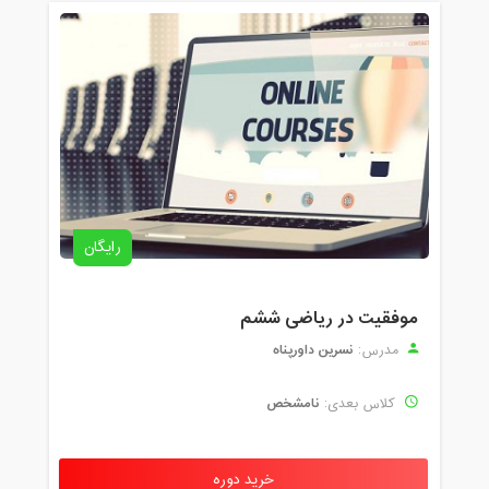
رایگان
موفقیت در ریاضی ششم
نسرین داورپناه
مدرس:
نامشخص
کلاس بعدی:
خرید دوره