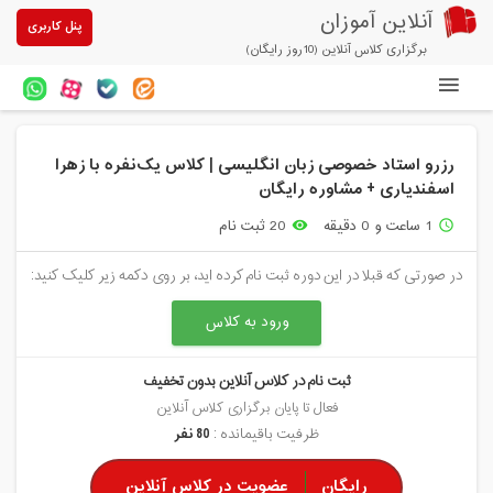
آنلاین آموزان
پنل کاربری
برگزاری کلاس آنلاین (10روز رایگان)
دوره های آنلاین
رزرو استاد خصوصی زبان انگلیسی | کلاس یک‌نفره با زهرا
آزمون های آنلاین
اسفندیاری + مشاوره رایگان
مقالات آنلاین آموزان
1 ساعت و 0 دقیقه
20 ثبت نام
remove_red_eye
access_time
خرید سرویس کلاس آنلاین
در صورتی که قبلا در این دوره ثبت نام کرده اید، بر روی دکمه زیر کلیک کنید:
پیشنهادهای ویژه
ورود به کلاس
تخفیفهای مشارکتی
ثبت نام در کلاس آنلاین بدون تخفیف
درباره ما
فعال تا پایان برگزاری کلاس آنلاین
ظرفیت باقیمانده :
80 نفر
رایگان
عضویت در کلاس آنلاین