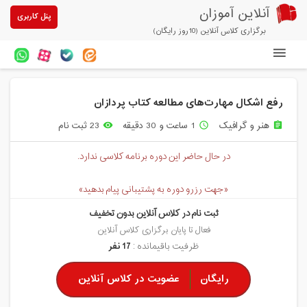
آنلاین آموزان
پنل کاربری
برگزاری کلاس آنلاین (10روز رایگان)
دوره های آنلاین
رفع اشکال مهارت‌های مطالعه کتاب پردازان
آزمون های آنلاین
هنر و گرافیک
1 ساعت و 30 دقیقه
23 ثبت نام
remove_red_eye
access_time
assignment
مقالات آنلاین آموزان
در حال حاضر این دوره برنامه کلاسی ندارد.
خرید سرویس کلاس آنلاین
«جهت رزرو دوره به پشتیبانی پیام بدهید»
پیشنهادهای ویژه
ثبت نام در کلاس آنلاین بدون تخفیف
تخفیفهای مشارکتی
فعال تا پایان برگزاری کلاس آنلاین
ظرفیت باقیمانده :
17 نفر
درباره ما
رایگان
عضویت در کلاس آنلاین