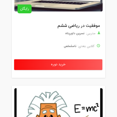
رایگان
موفقیت در ریاضی ششم
نسرین داورپناه
مدرس:
نامشخص
کلاس بعدی:
خرید دوره