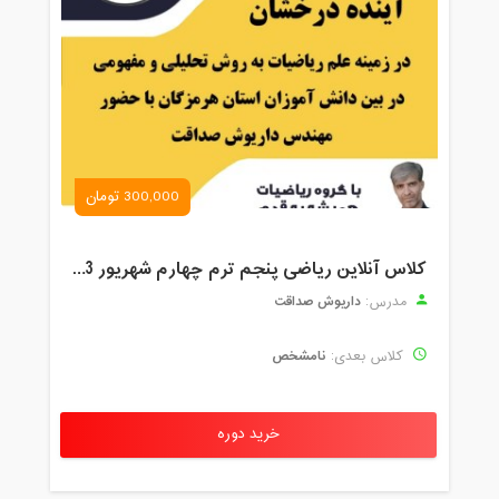
300,000 تومان
کلاس آنلاین ریاضی پنجم ترم چهارم شهریور 1403
داریوش صداقت
مدرس:
نامشخص
کلاس بعدی:
خرید دوره