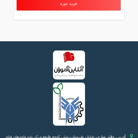
خرید دوره
آدرس دفتر ساری:
خیابان طبرستان، نبش کوچه طلیعه مرکز رشد واحدهای فناور