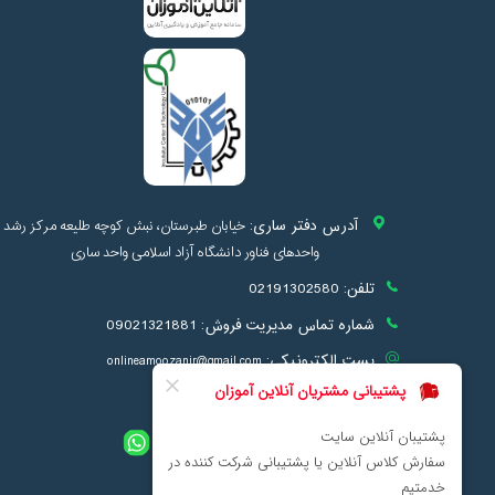
آدرس دفتر ساری:
خیابان طبرستان، نبش کوچه طلیعه مرکز رشد
واحدهای فناور دانشگاه آزاد اسلامی واحد ساری
تلفن:
02191302580
شماره تماس مدیریت فروش:
09021321881
پست الکترونیکی:
onlineamoozanir@gmail.com
info@onlineamoozan.ir