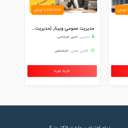
3,200,000 تومان
مدیریت عمومی وبینار {مدیریت اجرایی و تاثیرات تکنولوژی}
امین ضرغامی
مدرس:
نامشخص
کلاس بعدی:
خرید دوره