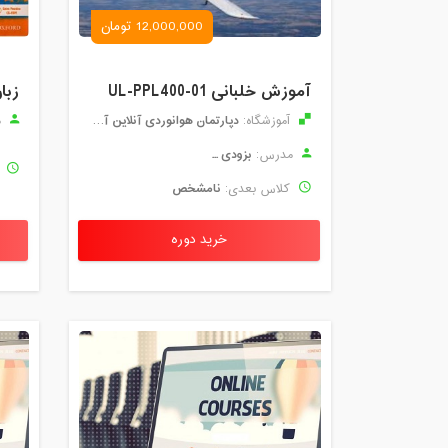
12,000,000 تومان
آموزش خلبانی UL-PPL400-01
زبا
دپارتمان هوانوردی آنلاین آموزان
آموزشگاه:
م
بزودی ...
مدرس:
ک
نامشخص
کلاس بعدی:
خرید دوره