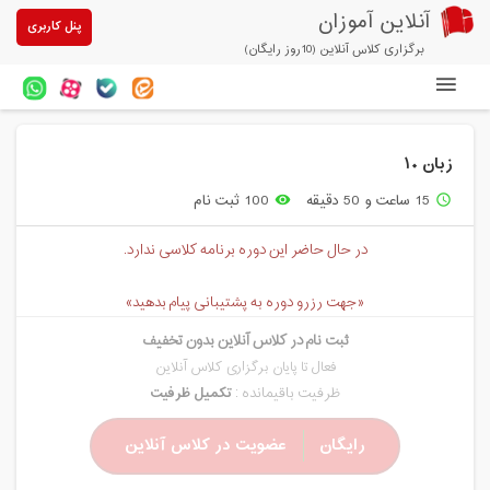
آنلاین آموزان
پنل کاربری
برگزاری کلاس آنلاین (10روز رایگان)
دوره های آنلاین
زبان ١٠
آزمون های آنلاین
15 ساعت و 50 دقیقه
100 ثبت نام
remove_red_eye
access_time
مقالات آنلاین آموزان
در حال حاضر این دوره برنامه کلاسی ندارد.
خرید سرویس کلاس آنلاین
«جهت رزرو دوره به پشتیبانی پیام بدهید»
پیشنهادهای ویژه
ثبت نام در کلاس آنلاین بدون تخفیف
تخفیفهای مشارکتی
فعال تا پایان برگزاری کلاس آنلاین
ظرفیت باقیمانده :
تکمیل ظرفیت
درباره ما
رایگان
عضویت در کلاس آنلاین