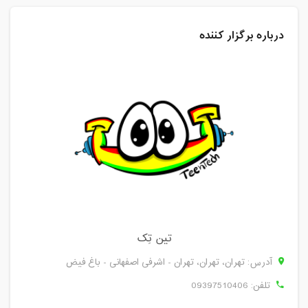
درباره برگزار کننده
تین تِک
آدرس: تهران، تهران، تهران - اشرفی اصفهانی - باغ فیض
تلفن:
09397510406