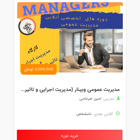
3,200,000 تومان
مدیریت عمومی وبینار {مدیریت اجرایی و تاثیرات تکنولوژی}
امین ضرغامی
مدرس:
نامشخص
کلاس بعدی:
خرید دوره