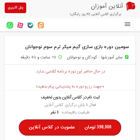
آنلاین آموزان
پنل کاربری
برگزاری کلاس آنلاین (10روز رایگان)
دوره های آنلاین
سومین دوره بازی سازی گیم میکر ترم سوم نوجوانان
آزمون های آنلاین
سایر آموزشها - کودکان و نوجوانان
10 ساعت و 40 دقیقه
access_time
assignment
مقالات آنلاین آموزان
در حال حاضر این دوره برنامه کلاسی ندارد.
خرید سرویس کلاس آنلاین
«جهت رزرو دوره به پشتیبانی پیام بدهید»
پیشنهادهای ویژه
ثبت نام در کلاس آنلاین بدون تخفیف
تخفیفهای مشارکتی
فعال تا پایان برگزاری کلاس آنلاین
ظرفیت باقیمانده :
3 نفر
درباره ما
398,000 تومان
عضویت در کلاس آنلاین