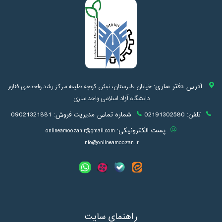
آدرس دفتر ساری:
خیابان طبرستان، نبش کوچه طلیعه مرکز رشد واحدهای فناور
دانشگاه آزاد اسلامی واحد ساری
تلفن:
02191302580
شماره تماس مدیریت فروش:
09021321881
پست الکترونیکی:
onlineamoozanir@gmail.com
info@onlineamoozan.ir
راهنمای سایت