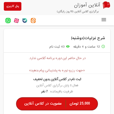
آنلاین آموزان
پنل کاربری
برگزاری کلاس آنلاین (10روز رایگان)
دوره های آنلاین
شرح غزلیات(دوشنبه)
آزمون های آنلاین
12 ساعت و 4 دقیقه
43 ثبت نام
remove_red_eye
access_time
مقالات آنلاین آموزان
در حال حاضر این دوره برنامه کلاسی ندارد.
خرید سرویس کلاس آنلاین
«جهت رزرو دوره به پشتیبانی پیام بدهید»
پیشنهادهای ویژه
ثبت نام در کلاس آنلاین بدون تخفیف
تخفیفهای مشارکتی
فعال تا پایان برگزاری کلاس آنلاین
ظرفیت باقیمانده :
7 نفر
درباره ما
25,000 تومان
عضویت در کلاس آنلاین