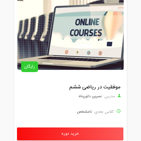
رایگان
موفقیت در ریاضی ششم
نسرین داورپناه
مدرس:
نامشخص
کلاس بعدی:
خرید دوره