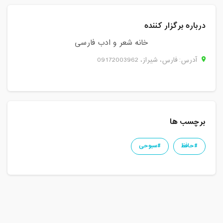
درباره برگزار کننده
خانه شعر و ادب فارسی
آدرس: فارس، شيراز، 09172003962
برچسب ها
#حافظ
#سبوحی