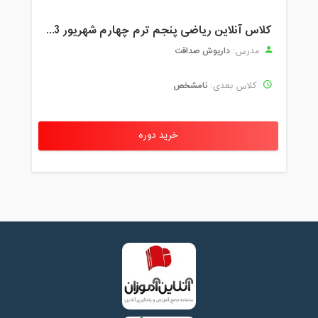
کلاس آنلاین ریاضی پنجم ترم چهارم شهریور 1403
داریوش صداقت
مدرس:
نامشخص
کلاس بعدی:
خرید دوره