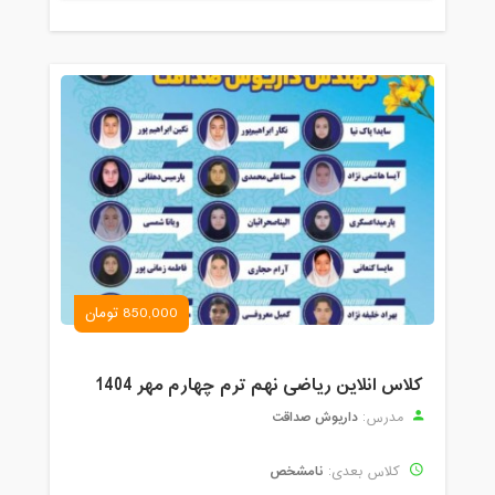
850,000 تومان
کلاس انلاین ریاضی نهم ترم چهارم مهر 1404
داریوش صداقت
مدرس:
نامشخص
کلاس بعدی: