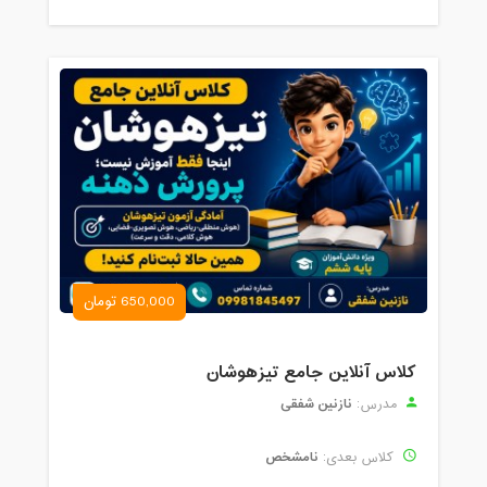
650,000 تومان
کلاس آنلاین جامع تیزهوشان
نازنین شفقی
مدرس:
نامشخص
کلاس بعدی: