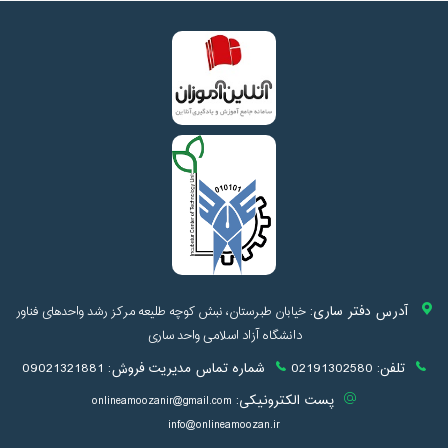
آدرس دفتر ساری:
خیابان طبرستان، نبش کوچه طلیعه مرکز رشد واحدهای فناور
دانشگاه آزاد اسلامی واحد ساری
تلفن:
02191302580
شماره تماس مدیریت فروش:
09021321881
پست الکترونیکی:
onlineamoozanir@gmail.com
info@onlineamoozan.ir