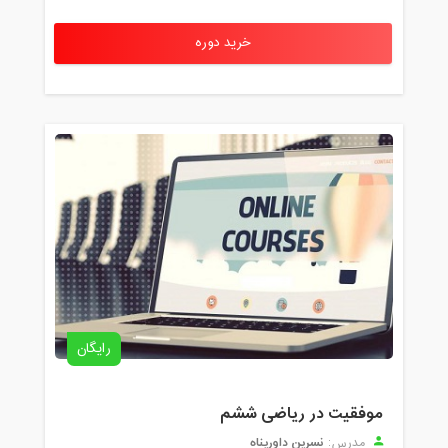
خرید دوره
رایگان
موفقیت در ریاضی ششم
نسرین داورپناه
مدرس: