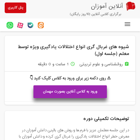
آنلاین آموزان
پنل کاربری
برگزاری کلاس آنلاین (10روز رایگان)
دوره های آنلاین
شیوه های غربال گری انواع اختلالات یادگیری ویژه توسط
آزمون های آنلاین
معلم (جلسه اول)
مقالات آنلاین آموزان
روانشناسی و علوم تربیتی
1 ساعت و 0 دقیقه
access_time
assignment
خرید سرویس کلاس آنلاین
⚠️ روی دکمه زیر برای ورود به کلاس کلیک کنید 👇
پیشنهادهای ویژه
ورود به کلاس آنلاین بصورت مهمان
تخفیفهای مشارکتی
درباره ما
توضیحات تکمیلی دوره
در این جلسه معلمان عزیز با فرم ها و روش های بالینی دانش آموزان در
معرض خطر انواع اختلالات یادگیری را غربال گری کرده و دانش آموزان با