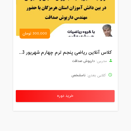
300,000 تومان
کلاس آنلاین ریاضی پنجم ترم چهارم شهریور 1403
داریوش صداقت
مدرس:
نامشخص
کلاس بعدی:
خرید دوره