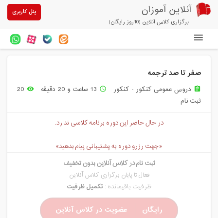
آنلاین آموزان
پنل کاربری
برگزاری کلاس آنلاین (10روز رایگان)
دوره های آنلاین
صفر تا صد ترجمه
آزمون های آنلاین
دروس عمومی کنکور - کنکور
13 ساعت و 20 دقیقه
20
remove_red_eye
access_time
assignment
مقالات آنلاین آموزان
ثبت نام
خرید سرویس کلاس آنلاین
در حال حاضر این دوره برنامه کلاسی ندارد.
پیشنهادهای ویژه
«جهت رزرو دوره به پشتیبانی پیام بدهید»
تخفیفهای مشارکتی
ثبت نام در کلاس آنلاین بدون تخفیف
درباره ما
فعال تا پایان برگزاری کلاس آنلاین
ظرفیت باقیمانده :
تکمیل ظرفیت
رایگان
عضویت در کلاس آنلاین