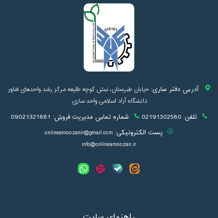
آدرس دفتر ساری:
خیابان طبرستان، نبش کوچه طلیعه مرکز رشد واحدهای فناور
دانشگاه آزاد اسلامی واحد ساری
تلفن:
02191302580
شماره تماس مدیریت فروش:
09021321881
پست الکترونیکی:
onlineamoozanir@gmail.com
info@onlineamoozan.ir
راهنمای سایت