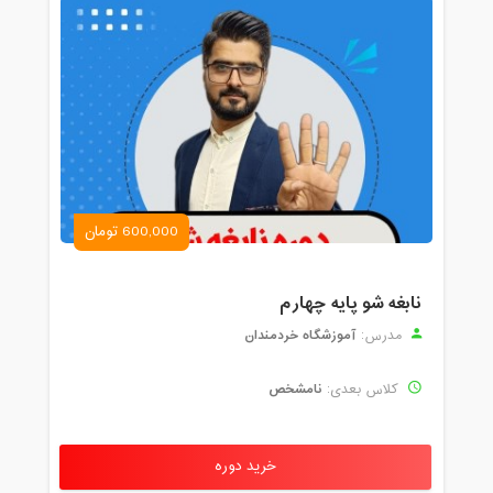
600,000 تومان
نابغه شو پایه چهارم
آموزشگاه خردمندان
مدرس:
نامشخص
کلاس بعدی:
خرید دوره