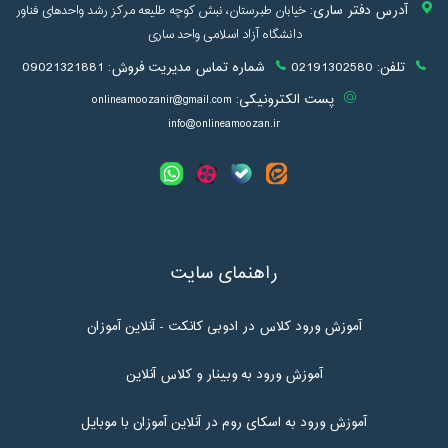
آدرس دفتر ساری:
خیابان طبرستان، نبش کوچه طلیعه مرکز رشد واحدهای فناور
دانشگاه آزاد اسلامی واحد ساری
تلفن:
02191302580
شماره تماس مدیریت فروش:
09021321881
پست الکترونیکی:
onlineamoozanir@gmail.com
info@onlineamoozan.ir
راهنمای سایت
آموزش ورود کلاس در ادوبی کانکت - آنلاین آموزان
آموزش ورود به وبینار و کلاس آنلاین
آموزش ورود به اسکای روم در آنلاین آموزان با موبایل